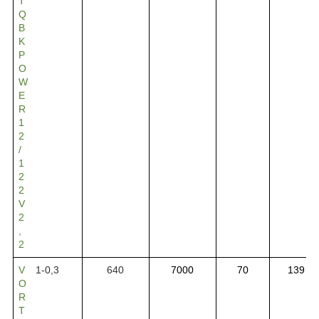
T
Q
B
K
P
O
W
E
R
1
2
/
1
2
2
V
2
,
2
V
1-0,3
640
7000
70
139
O
R
T