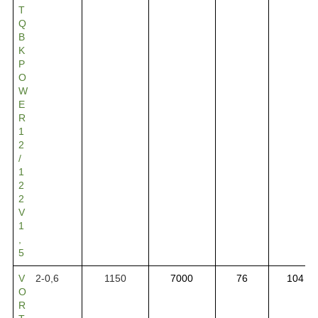
T
Q
B
K
P
O
W
E
R
1
2
/
1
2
2
V
1
,
5
V
2-0,6
1150
7000
76
104
O
R