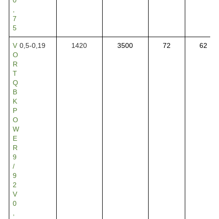
,
7
5
V
0,5-0,19
1420
3500
72
62
O
R
T
Q
B
K
P
O
W
E
R
9
/
9
2
V
0
,