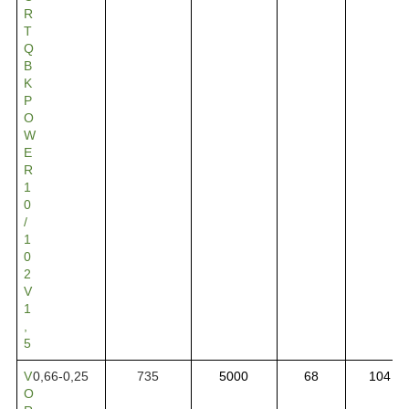
R
T
Q
B
K
P
O
W
E
R
1
0
/
1
0
2
V
1
,
5
V
0,66-0,25
735
5000
68
104
O