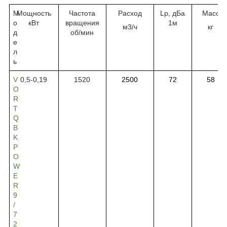
М
Мощность
Частота
Расход
Lp, дБа
Масс
о
кВт
вращения
1
м
м3/ч
кг
д
об/
мин
е
л
ь
V
0,5-0,19
1520
2500
72
58
O
R
T
Q
B
K
P
O
W
E
R
9
/
7
2