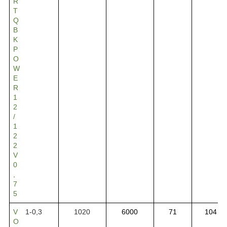
R
T
Q
B
K
P
O
W
E
R
1
2
/
1
2
2
V
0
,
7
5
V
1-0,3
1020
6000
71
104
O