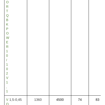
O
R
T
Q
B
K
P
O
W
E
R
1
0
/
1
0
2
V
1
,
1
V
1,5-0,45
1360
4500
74
83
O