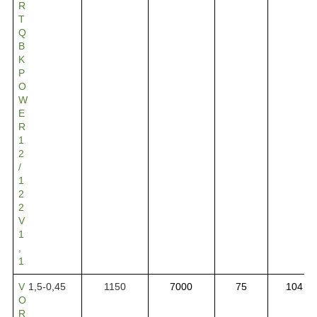
R
T
Q
B
K
P
O
W
E
R
1
2
/
1
2
2
V
1
,
1
V
1,5-0,45
1150
7000
75
104
O
R