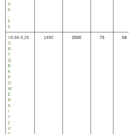
V
0
,
5
5
V
0,66-0,25
1490
2500
73
58
O
R
T
Q
B
K
P
O
W
E
R
9
/
7
2
V
0