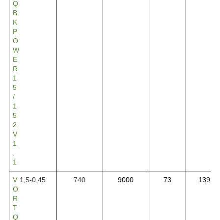
Q
B
K
P
O
W
E
R
1
5
/
1
5
2
V
1
,
1
V
1,5-0,45
740
9000
73
139
O
R
T
Q