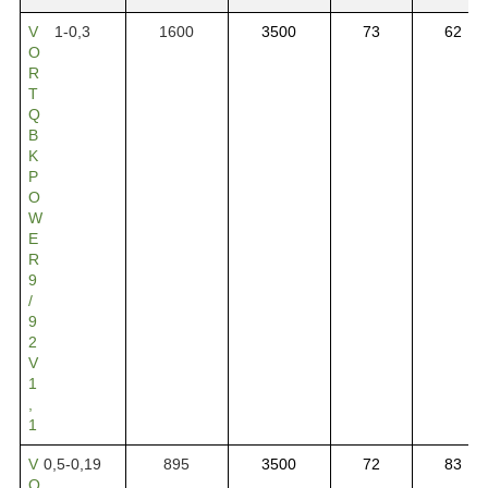
V
1-0,3
1600
3500
73
62
O
R
T
Q
B
K
P
O
W
E
R
9
/
9
2
V
1
,
1
V
0,5-0,19
895
3500
72
83
O