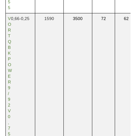
5
5
V
0,66-0,25
1590
3500
72
62
O
R
T
Q
B
K
P
O
W
E
R
9
/
9
2
V
0
,
7
5