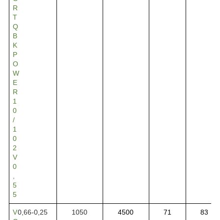
R
T
Q
B
K
P
O
W
E
R
1
0
/
1
0
2
V
0
,
5
5
V
0,66-0,25
1050
4500
71
83