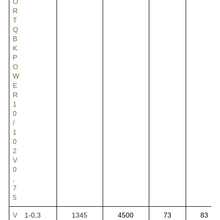
O
R
T
Q
B
K
P
O
W
E
R
1
0
/
1
0
2
V
0
,
7
5
V
1-0,3
1345
4500
73
83