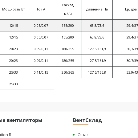
Расход
Мощность Вт
Ток А
Давление Па
Lp, дБа
м3/ч
12/15
0,05/0,07
155/200
63,8/73,6
29,4/37
12/15
0,05/0,07
155/200
63,8/73,6
29,4/37
20/23
0,09/0,11
180/255
127,5/161,9
30,7/39
20/23
0,09/0,11
180/255
127,5/161,9
30,7/39
25/33
0,11/0,15
250/365
127,5/166,8
33,9/43
25/33
ые вентиляторы
ВентСклад
ution R
О нас