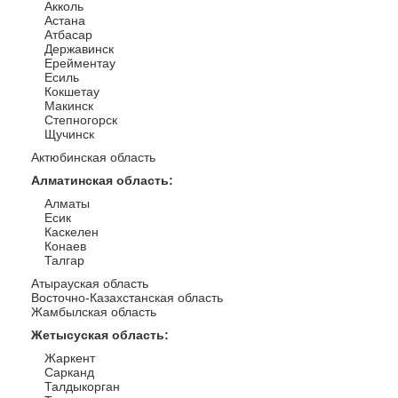
Акколь
Астана
Атбасар
Державинск
Ерейментау
Есиль
Кокшетау
Макинск
Степногорск
Щучинск
Актюбинская область
Алматинская область
:
Алматы
Есик
Каскелен
Конаев
Талгар
Атырауская область
Восточно-Казахстанская область
Жамбылская область
Жетысуская область
:
Жаркент
Сарканд
Талдыкорган