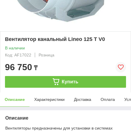
Вентилятор канальный Lineo 125 Т V0
В наличии
Код: AF17022
Розница
96 750
₸
Купить
Описание
Характеристики
Доставка
Оплата
Усл
Описание
Вентиляторы предназначены для установки в системах