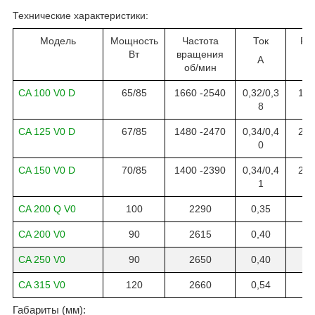
Технические характеристики:
Модель
Мощность
Частота
Ток
Ра
Вт
вращения
А
м
об
/
мин
CA 100 V0
D
65/85
1660 -2540
0,32/0,3
150
8
CA 125 V0
D
67/85
1480 -2470
0,34/0,4
210
0
CA 150 V0
D
70/85
1400 -2390
0,34/0,4
280
1
CA 200 Q V0
100
2290
0,35
7
CA 200 V0
90
2615
0,40
8
CA 250 V0
90
2650
0,40
9
CA 315 V0
120
2660
0,54
1
Габариты (
мм
):