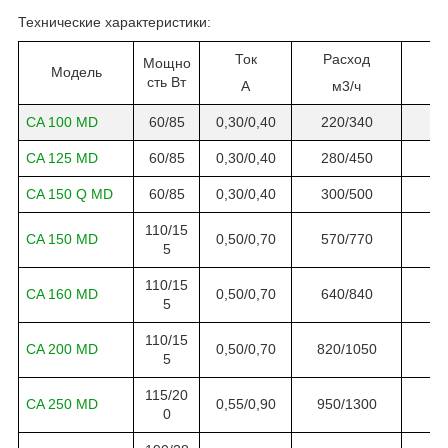
Технические характеристики:
Ток
Расход
Мощно
Модель
сть Вт
А
м3/ч
CA 100 MD
60/85
0,30/0,40
220/340
CA 125 MD
60/85
0,30/0,40
280/450
CA 150 Q MD
60/85
0,30/0,40
300/500
110/15
CA 150 MD
0,50/0,70
570/770
5
110/15
CA 160 MD
0,50/0,70
640/840
5
110/15
CA 200 MD
0,50/0,70
820/1050
5
115/20
CA 250 MD
0,55/0,90
950/1300
0