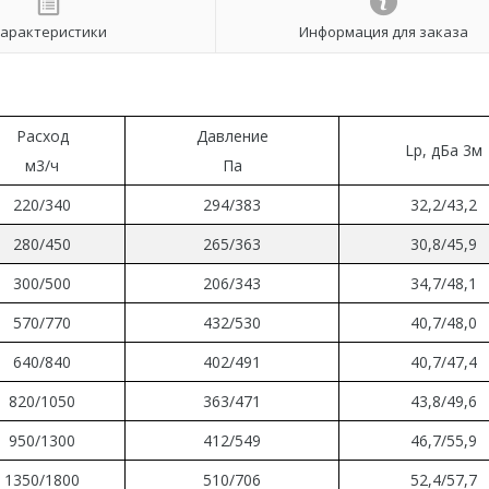
арактеристики
Информация для заказа
Расход
Давление
Lp, дБа 3м
м3/ч
Па
220/340
294/383
32,2/43,2
280/450
265/363
30,8/45,9
300/500
206/343
34,7/48,1
570/770
432/530
40,7/48,0
640/840
402/491
40,7/47,4
820/1050
363/471
43,8/49,6
950/1300
412/549
46,7/55,9
1350/1800
510/706
52,4/57,7