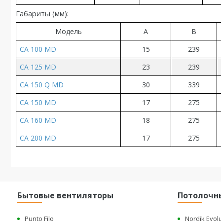
Габариты (
мм
):
Модель
A
B
CA 100 MD
15
239
CA 125 MD
23
239
CA 150 Q MD
30
339
CA 150 MD
17
275
CA 160 MD
18
275
CA 200 MD
17
275
Бытовые вентиляторы
Потолочн
Punto Filo
Nordik Evol