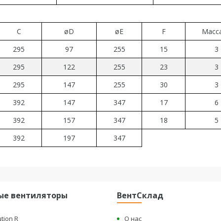
C
øD
øE
F
Масса
295
97
255
15
3
295
122
255
23
3
295
147
255
30
3
392
147
347
17
6
392
157
347
18
5
392
197
347
ые вентиляторы
ВентСклад
ution R
О нас