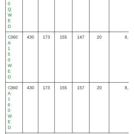
0
Q
W
E
D
C
360
430
173
155
147
20
8,3
A
1
5
0
W
E
D
C
360
430
173
155
157
20
8,3
A
1
6
0
W
E
D