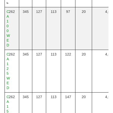
ь
C
262
345
127
113
97
20
4,6
A
1
0
0
W
E
D
C
262
345
127
113
122
20
4,6
A
1
2
5
W
E
D
C
262
345
127
113
147
20
4,6
A
1
5