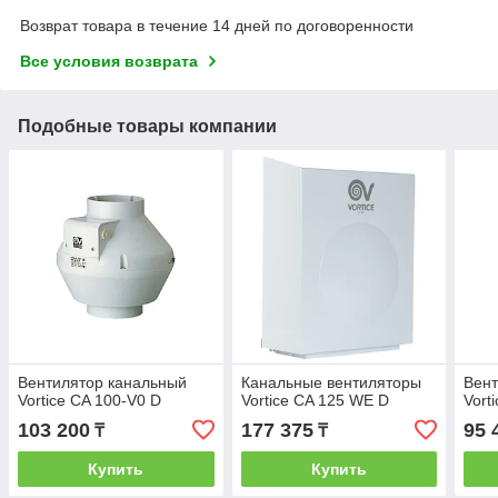
Возврат товара в течение 14 дней по договоренности
Все условия возврата
Подобные товары компании
Вентилятор канальный
Канальные вентиляторы
Вент
Vortice CA 100-V0 D
Vortice CA 125 WE D
Vort
103 200
177 375
95 
₸
₸
Купить
Купить