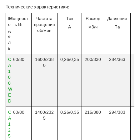
Технические характеристики:
М
Мощност
Частота
Ток
Расход
Давление
L
о
ь Вт
вращения
А
м3/ч
Па
д
об
/
мин
е
л
ь
C
6
0
/8
0
16
00/
2
3
8
0,
26
/0,3
5
200
/330
2
84
/3
63
A
0
1
0
0
W
E
D
C
6
0
/8
0
14
00/
2
32
0,
26
/0,
35
21
5
/
380
294/3
83
A
5
1
2
5