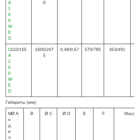
A
0
1
6
0
W
E
D
C
1
10/155
1600/207
0,
48
/0,
67
570
/
785
353/491
A
5
2
0
0
W
E
D
Габариты (
мм
):
М
Ø A
B
Ø C
Ø D
E
F
Масса к
о
д
е
л