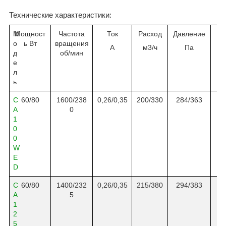
Технические характеристики:
М
Мощност
Частота
Ток
Расход
Давление
L
о
ь Вт
вращения
А
м3/ч
Па
д
об
/
мин
е
л
ь
C
6
0
/8
0
16
00/
2
3
8
0,
26
/0,3
5
200
/330
2
84
/3
63
A
0
1
0
0
W
E
D
C
6
0
/8
0
14
00/
2
32
0,
26
/0,
35
21
5
/
380
294/3
83
A
5
1
2
5