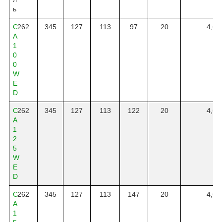
ь
C
262
345
127
113
97
20
4,6
A
1
0
0
W
E
D
C
262
345
127
113
122
20
4,6
A
1
2
5
W
E
D
C
262
345
127
113
147
20
4,6
A
1