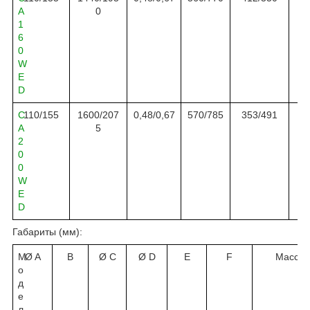
A
0
1
6
0
W
E
D
C
1
10/155
1600/207
0,
48
/0,
67
570
/
785
353/491
A
5
2
0
0
W
E
D
Габариты (
мм
):
М
Ø A
B
Ø C
Ø D
E
F
Масса к
о
д
е
л