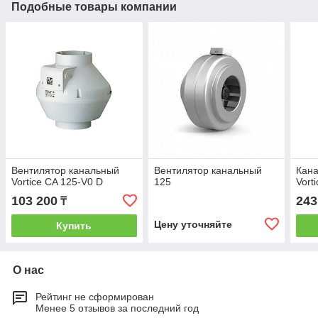
Подобные товары компании
Вентилятор канальный
Вентилятор канальный
Кан
Vortice CA 125-V0 D
125
Vort
103 200
243
₸
Цену уточняйте
Купить
О нас
Рейтинг не сформирован
Менее 5 отзывов за последний год