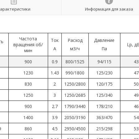
арактеристики
Информация для заказа
Частота
Ток
Расход
Давление
ть
вращения об
/
Lp, д
А
м3/ч
Па
мин
900
0.9
800
/
1525
94
/115
43
4
1230
1.43
990/1800
125
/
230
47
8
830
2
1250
/
2800
120
/
175
50
4
1250
3
1250
/
2685
125/340
49
0
900
2.7
1790
/
3440
178/210
46
7
1400
3.9
2050
/
3190
363/470
54
9
860
4.5
2950
/
4500
215/298
53