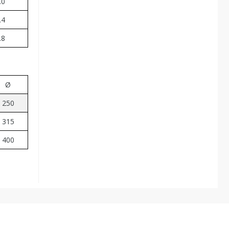
.0
.4
.8
Ø
250
315
400