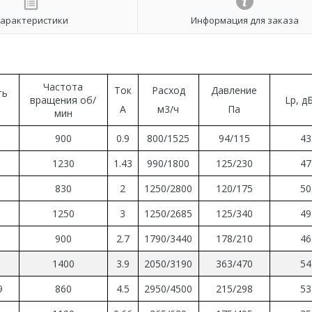
арактеристики
Информация для заказа
Частота
Ток
Расход
Давление
ть
вращения об
/
Lp, д
А
м3/ч
Па
мин
900
0.9
800
/
1525
94
/115
43
4
1230
1.43
990/1800
125
/
230
47
8
830
2
1250
/
2800
120
/
175
50
4
1250
3
1250
/
2685
125/340
49
0
900
2.7
1790
/
3440
178/210
46
7
1400
3.9
2050
/
3190
363/470
54
9
860
4.5
2950
/
4500
215/298
53