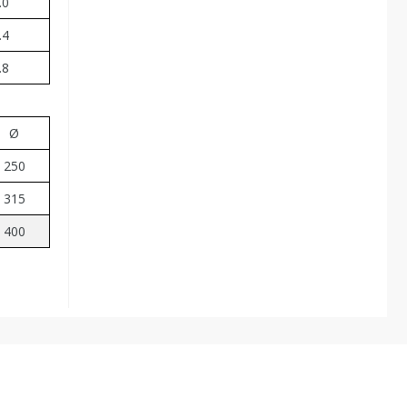
.0
.4
.8
Ø
250
315
400