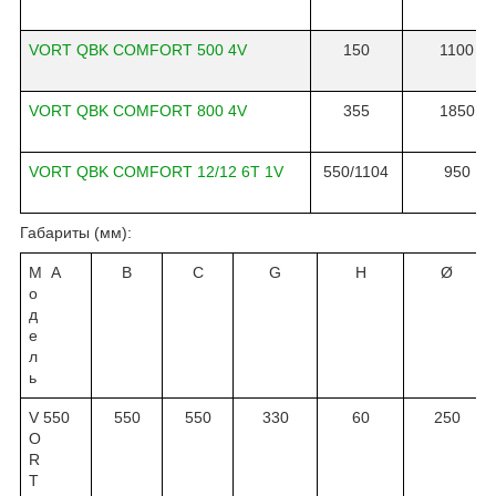
VORT QBK COMFORT 500 4V
150
1100
VORT QBK COMFORT 800 4V
355
1850
VORT QBK COMFORT 12/12 6T 1V
550/1104
950
Габариты (
мм
):
М
A
B
C
G
H
Ø
о
д
е
л
ь
V
550
550
550
330
60
250
O
R
T