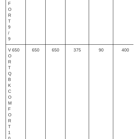
F
O
R
T
9
/
9
V
650
650
650
375
90
400
O
R
T
Q
B
K
C
O
M
F
O
R
T
1
0