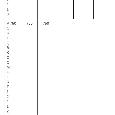
/
1
0
V
750
750
750
O
R
T
Q
B
K
C
O
M
F
O
R
T
1
2
/
1
2