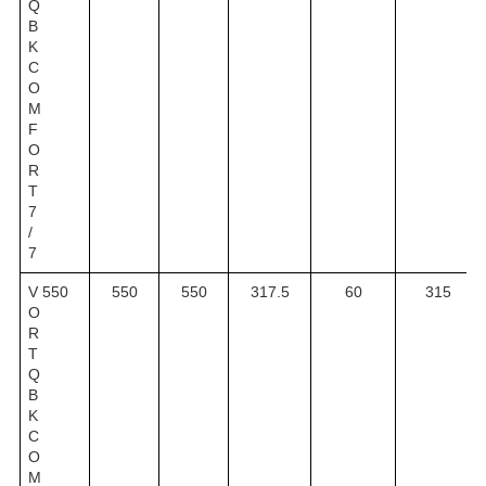
Q
B
K
C
O
M
F
O
R
T
7
/
7
V
550
550
550
317.5
60
315
O
R
T
Q
B
K
C
O
M