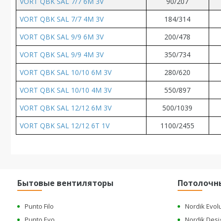
VORT QBK SAL 7/7 6M 3V
90/207
VORT QBK SAL 7/7 4M 3V
184/314
VORT QBK SAL 9/9 6M 3V
200/478
VORT QBK SAL 9/9 4M 3V
350/734
VORT QBK SAL 10/10 6M 3V
280/620
VORT QBK SAL 10/10 4M 3V
550/897
VORT QBK SAL 12/12 6M 3V
500/1039
VORT QBK SAL 12/12 6T 1V
1100/2455
Бытовые вентиляторы
Потолочн
Punto Filo
Nordik Evol
Punto Evo
Nordik Desi