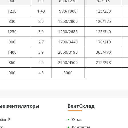
900
0.9
800/1230
94/115
1230
1.43
990/1800
125/230
830
2.0
1250/2800
120/175
1250
3.0
1250/2685
125/340
900
2.7
1790/3440
178/210
1400
3.9
2050/3190
363/470
860
4.5
2950/4500
215/298
900
4.3
8000
ые вентиляторы
ВентСклад
ution R
О нас
gn
Контакты