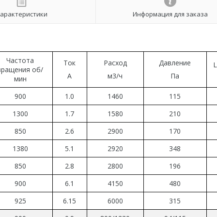
арактеристики
Информация для заказа
Частота
Ток
Расход
Давление
L
вращения об
/
А
м3/ч
Па
мин
900
1.0
1460
115
1
300
1.
7
1580
210
8
5
0
2.6
2900
170
1380
5.1
2920
348
850
2.8
2800
196
900
6.1
4150
480
925
6.15
6000
315