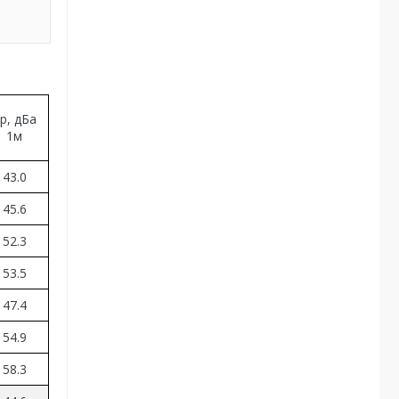
p, дБа
1
м
43.0
45.6
52.3
53.5
47.4
54.9
58.3