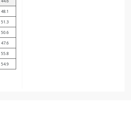
44.6
48.1
51.3
50.6
47.6
55.8
54.9