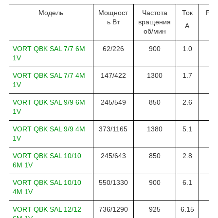
Модель
Мощност
Частота
Ток
Рас
ь Вт
вращения
А
м3
об
/
мин
VORT QBK SAL 7/7 6M
62
/
226
900
1.0
14
1V
VORT QBK SAL 7/7 4M
147
/
422
1
300
1.
7
15
1V
VORT QBK SAL 9/9 6M
245
/
549
8
5
0
2.6
29
1V
VORT QBK SAL 9/9 4M
373/1165
1380
5.1
29
1V
VORT QBK SAL 10/10
245/643
850
2.8
28
6M 1V
VORT QBK SAL 10/10
550/1330
900
6.1
41
4M 1V
VORT QBK SAL 12/12
736/1290
925
6.15
60