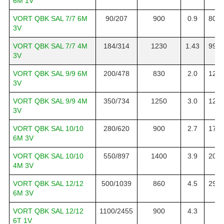
6M 1V
VORT QBK SAL 7/7 6M
90/207
900
0.9
800/
3V
VORT QBK SAL 7/7 4M
184/314
1230
1.43
990/
3V
VORT QBK SAL 9/9 6M
200/478
830
2.0
1250
3V
VORT QBK SAL 9/9 4M
350/734
1250
3.0
1250
3V
VORT QBK SAL 10/10
280/620
900
2.7
1790
6M 3V
VORT QBK SAL 10/10
550/897
1400
3.9
2050
4M 3V
VORT QBK SAL 12/12
500/1039
860
4.5
2950
6M 3V
VORT QBK SAL 12/12
1100/2455
900
4.3
80
6T 1V