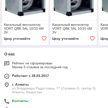
Канальный вентилятор
Канальный вентилятор
Кана
VORT QBK SAL 10/10 4M
VORT QBK SAL 10/10 6M
VOR
3V
3V
Цену уточняйте
Цену уточняйте
Цен
О нас
Рейтинг не сформирован
Менее 5 отзывов за последний год
Работает с 28.03.2017
г. Алматы
ул.Владимира Радостовца, 77 (Саламат-5, сектор 5),
Алматы, Казахстан
Контакты