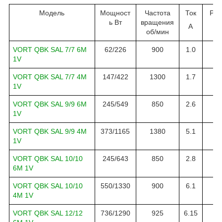
Модель
Мощност
Частота
Ток
Рас
ь Вт
вращения
А
м3
об
/
мин
VORT QBK SAL 7/7 6M
62
/
226
900
1.0
14
1V
VORT QBK SAL 7/7 4M
147
/
422
1
300
1.
7
15
1V
VORT QBK SAL 9/9 6M
245
/
549
8
5
0
2.6
29
1V
VORT QBK SAL 9/9 4M
373/1165
1380
5.1
29
1V
VORT QBK SAL 10/10
245/643
850
2.8
28
6M 1V
VORT QBK SAL 10/10
550/1330
900
6.1
41
4M 1V
VORT QBK SAL 12/12
736/1290
925
6.15
60