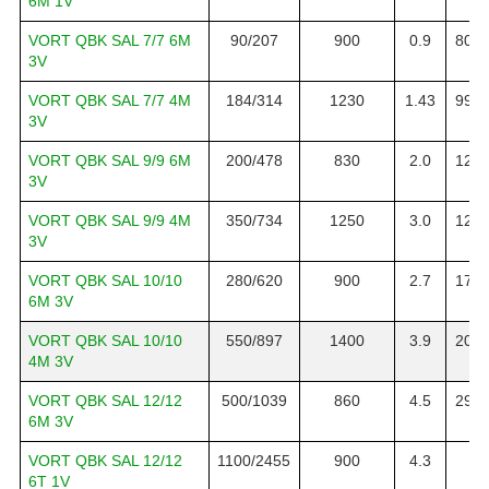
6M 1V
VORT QBK SAL 7/7 6M
90/207
900
0.9
800/
3V
VORT QBK SAL 7/7 4M
184/314
1230
1.43
990/
3V
VORT QBK SAL 9/9 6M
200/478
830
2.0
1250
3V
VORT QBK SAL 9/9 4M
350/734
1250
3.0
1250
3V
VORT QBK SAL 10/10
280/620
900
2.7
1790
6M 3V
VORT QBK SAL 10/10
550/897
1400
3.9
2050
4M 3V
VORT QBK SAL 12/12
500/1039
860
4.5
2950
6M 3V
VORT QBK SAL 12/12
1100/2455
900
4.3
80
6T 1V