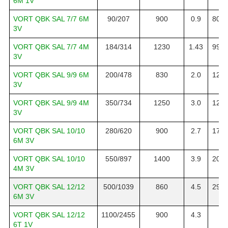
6M 1V
VORT QBK SAL 7/7 6M
90/207
900
0.9
800/
3V
VORT QBK SAL 7/7 4M
184/314
1230
1.43
990/
3V
VORT QBK SAL 9/9 6M
200/478
830
2.0
1250
3V
VORT QBK SAL 9/9 4M
350/734
1250
3.0
1250
3V
VORT QBK SAL 10/10
280/620
900
2.7
1790
6M 3V
VORT QBK SAL 10/10
550/897
1400
3.9
2050
4M 3V
VORT QBK SAL 12/12
500/1039
860
4.5
2950
6M 3V
VORT QBK SAL 12/12
1100/2455
900
4.3
80
6T 1V