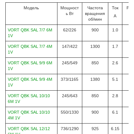
Модель
Мощност
Частота
Ток
Рас
ь Вт
вращения
А
м3
об
/
мин
VORT QBK SAL 7/7 6M
62
/
226
900
1.0
14
1V
VORT QBK SAL 7/7 4M
147
/
422
1
300
1.
7
15
1V
VORT QBK SAL 9/9 6M
245
/
549
8
5
0
2.6
29
1V
VORT QBK SAL 9/9 4M
373/1165
1380
5.1
29
1V
VORT QBK SAL 10/10
245/643
850
2.8
28
6M 1V
VORT QBK SAL 10/10
550/1330
900
6.1
41
4M 1V
VORT QBK SAL 12/12
736/1290
925
6.15
60