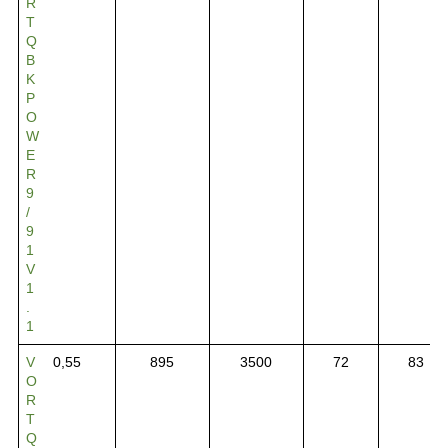
R
T
Q
B
K
P
O
W
E
R
9
/
9
1
V
1
.
1
V
0,55
895
3500
72
83
O
R
T
Q