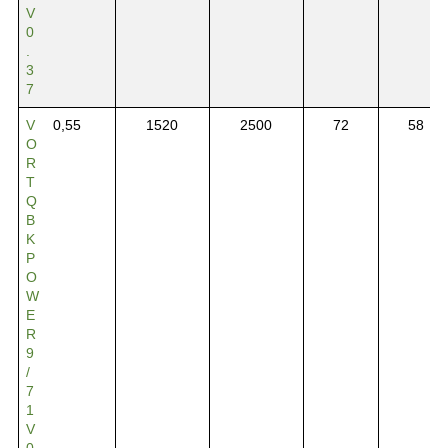
V
0
.
3
7
V
0,55
1520
2500
72
58
O
R
T
Q
B
K
P
O
W
E
R
9
/
7
1
V
0