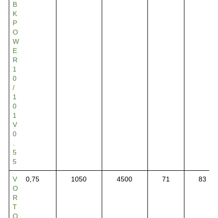
B
K
P
O
W
E
R
1
0
/
1
0
1
V
0
.
5
5
V
0,75
1050
4500
71
83
O
R
T
Q