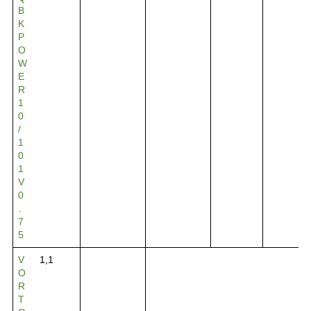
B
K
P
O
W
E
R
1
0
/
1
0
1
V
0
.
7
5
V
1,1
O
R
T