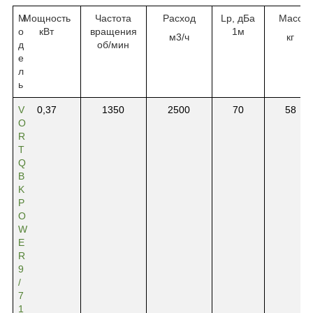
М
Мощность
Частота
Расход
Lp, дБа
Масс
о
кВт
вращения
1
м
м3/ч
кг
д
об
/
мин
е
л
ь
V
0,37
1350
2500
70
58
O
R
T
Q
B
K
P
O
W
E
R
9
/
7
1