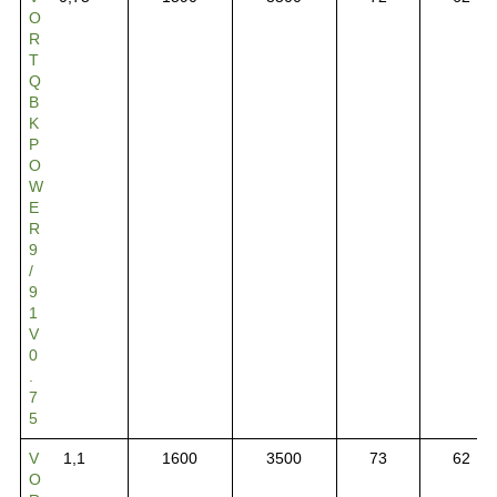
O
R
T
Q
B
K
P
O
W
E
R
9
/
9
1
V
0
.
7
5
V
1,1
1600
3500
73
62
O