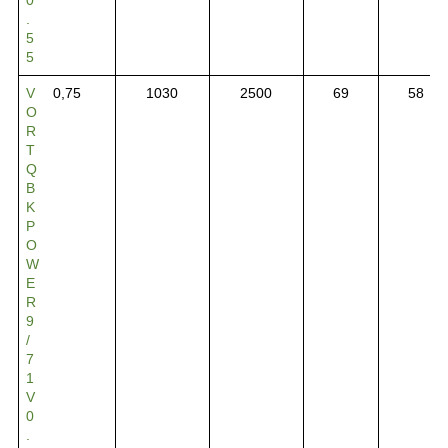
.
5
5
V
0,75
1030
2500
69
58
O
R
T
Q
B
K
P
O
W
E
R
9
/
7
1
V
0
.