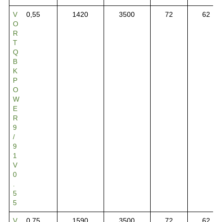
V
0,55
1420
3500
72
62
O
R
T
Q
B
K
P
O
W
E
R
9
/
9
1
V
0
.
5
5
V
0,75
1590
3500
72
62