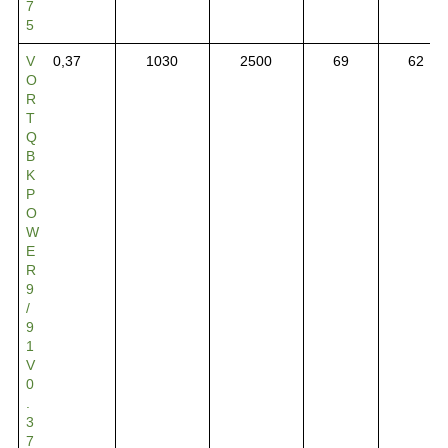
7
5
V
0,37
1030
2500
69
62
O
R
T
Q
B
K
P
O
W
E
R
9
/
9
1
V
0
.
3
7