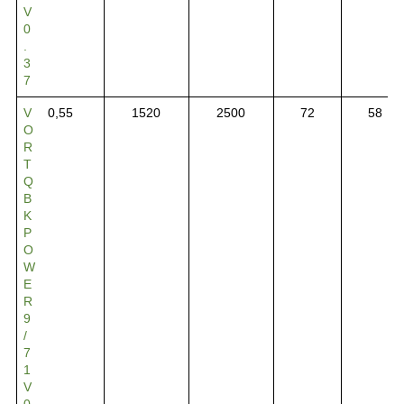
V
0
.
3
7
V
0,55
1520
2500
72
58
O
R
T
Q
B
K
P
O
W
E
R
9
/
7
1
V
0