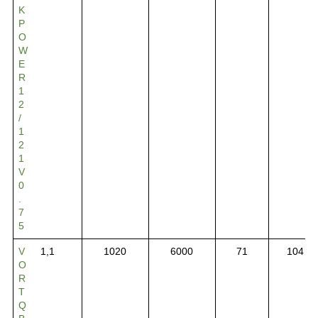
K
P
O
W
E
R
1
2
/
1
2
1
V
0
.
7
5
V
1,1
1020
6000
71
104
O
R
T
Q