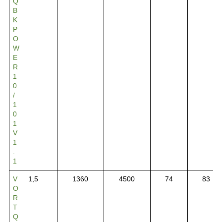
Q
B
K
P
O
W
E
R
1
0
/
1
0
1
V
1
.
1
V
1,5
1360
4500
74
83
O
R
T
Q