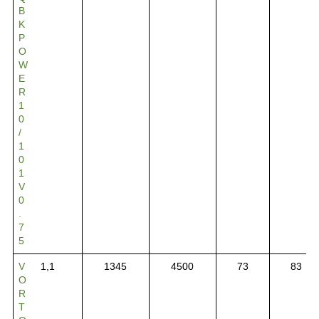
B
K
P
O
W
E
R
1
0
/
1
0
1
V
0
.
7
5
V
1,1
1345
4500
73
83
O
R
T