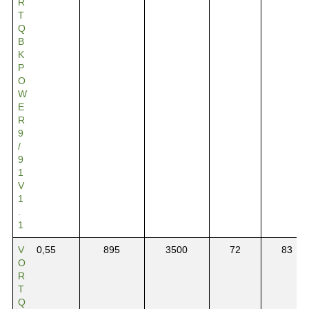
R
T
Q
B
K
P
O
W
E
R
9
/
9
1
V
1
.
1
V
0,55
895
3500
72
83
O
R
T
Q