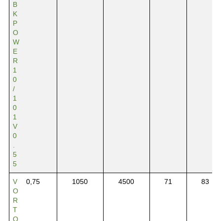
B
K
P
O
W
E
R
1
0
/
1
0
1
V
0
.
5
5
V
0,75
1050
4500
71
83
O
R
T
Q