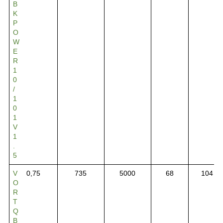
B
K
P
O
W
E
R
1
0
/
1
0
1
V
1
.
5
V
0,75
735
5000
68
104
O
R
T
Q
B