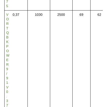
7
5
V
0,37
1030
2500
69
62
O
R
T
Q
B
K
P
O
W
E
R
9
/
9
1
V
0
.
3
7