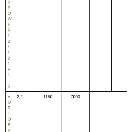
K
P
O
W
E
R
1
2
/
1
2
1
V
1
.
5
V
2,2
1150
7000
O
R
T
Q
B
K