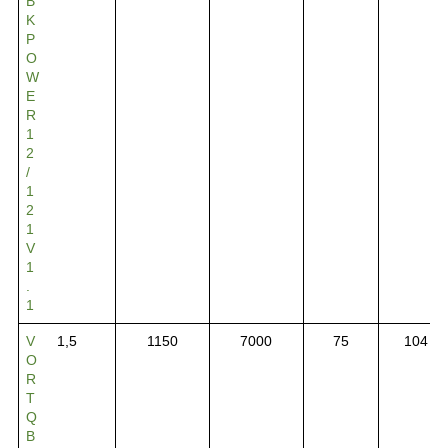
B
K
P
O
W
E
R
1
2
/
1
2
1
V
1
.
1
V
1,5
1150
7000
75
104
O
R
T
Q
B