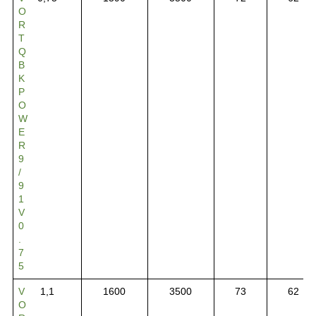
O
R
T
Q
B
K
P
O
W
E
R
9
/
9
1
V
0
.
7
5
V
1,1
1600
3500
73
62
O