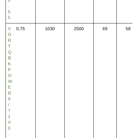
.
5
5
V
0,75
1030
2500
69
58
O
R
T
Q
B
K
P
O
W
E
R
9
/
7
1
V
0
.