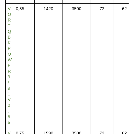
V
0,55
1420
3500
72
62
O
R
T
Q
B
K
P
O
W
E
R
9
/
9
1
V
0
.
5
5
V
0,75
1590
3500
72
62