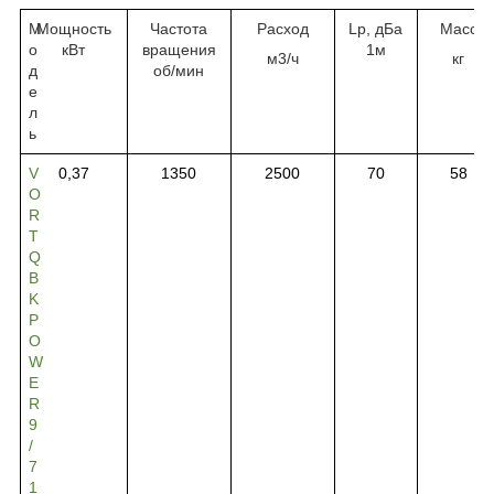
М
Мощность
Частота
Расход
Lp, дБа
Масс
о
кВт
вращения
1
м
м3/ч
кг
д
об/
мин
е
л
ь
V
0,37
1350
2500
70
58
O
R
T
Q
B
K
P
O
W
E
R
9
/
7
1