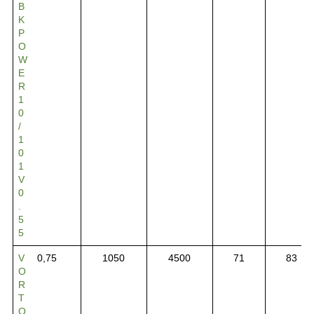
B
K
P
O
W
E
R
1
0
/
1
0
1
V
0
.
5
5
V
0,75
1050
4500
71
83
O
R
T
Q