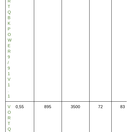
R
T
Q
B
K
P
O
W
E
R
9
/
9
1
V
1
.
1
V
0,55
895
3500
72
83
O
R
T
Q