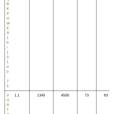
B
K
P
O
W
E
R
1
0
/
1
0
1
V
0
.
7
5
V
1,1
1345
4500
73
83
O
R
T