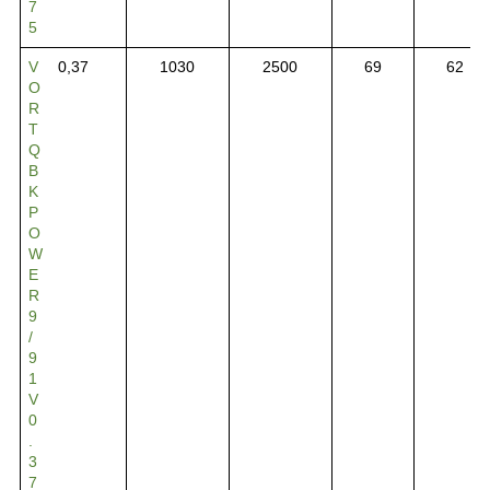
7
5
V
0,37
1030
2500
69
62
O
R
T
Q
B
K
P
O
W
E
R
9
/
9
1
V
0
.
3
7