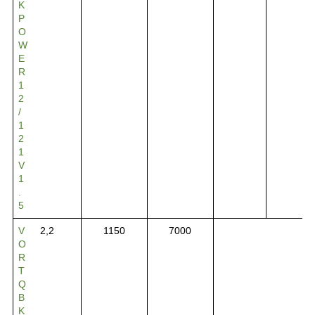
K
P
O
W
E
R
1
2
/
1
2
1
V
1
.
5
V
2,2
1150
7000
O
R
T
Q
B
K