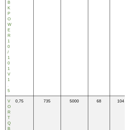
B
K
P
O
W
E
R
1
0
/
1
0
1
V
1
.
5
V
0,75
735
5000
68
104
O
R
T
Q
B