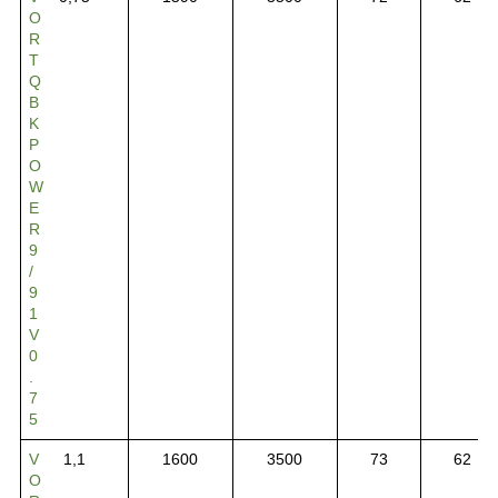
O
R
T
Q
B
K
P
O
W
E
R
9
/
9
1
V
0
.
7
5
V
1,1
1600
3500
73
62
O