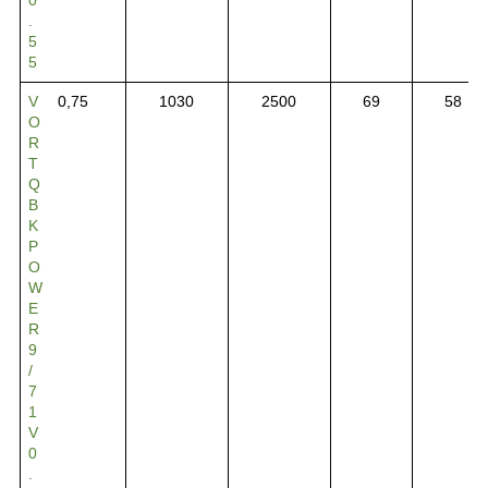
.
5
5
V
0,75
1030
2500
69
58
O
R
T
Q
B
K
P
O
W
E
R
9
/
7
1
V
0
.