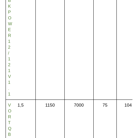
B
K
P
O
W
E
R
1
2
/
1
2
1
V
1
.
1
V
1,5
1150
7000
75
104
O
R
T
Q
B