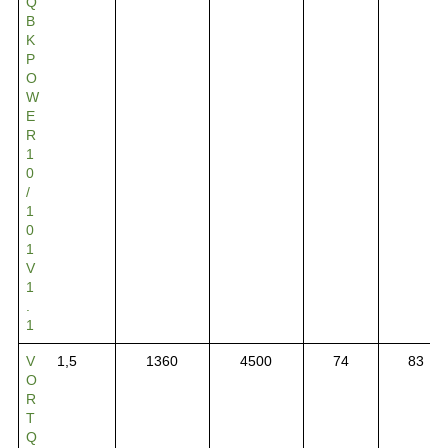
Q
B
K
P
O
W
E
R
1
0
/
1
0
1
V
1
.
1
V
1,5
1360
4500
74
83
O
R
T
Q