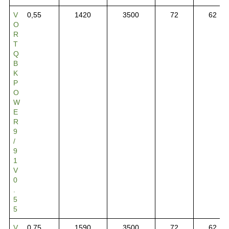
V
0,55
1420
3500
72
62
O
R
T
Q
B
K
P
O
W
E
R
9
/
9
1
V
0
.
5
5
V
0,75
1590
3500
72
62