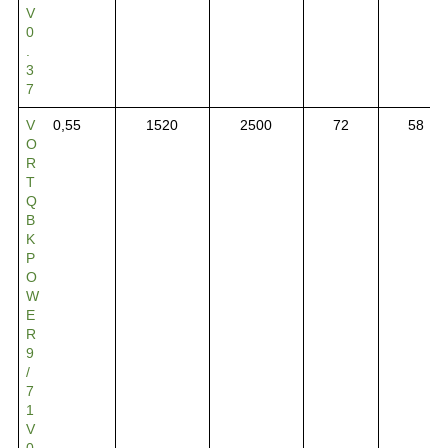
V
0
.
3
7
V
0,55
1520
2500
72
58
O
R
T
Q
B
K
P
O
W
E
R
9
/
7
1
V
0