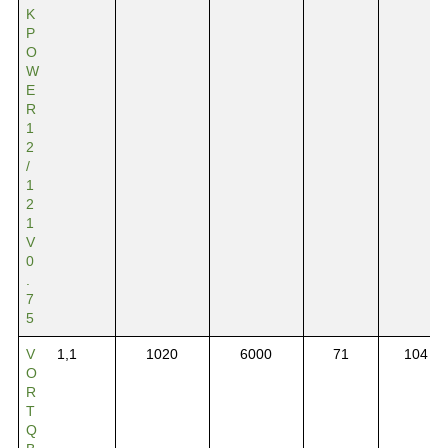
K
P
O
W
E
R
1
2
/
1
2
1
V
0
.
7
5
V
1,1
1020
6000
71
104
O
R
T
Q