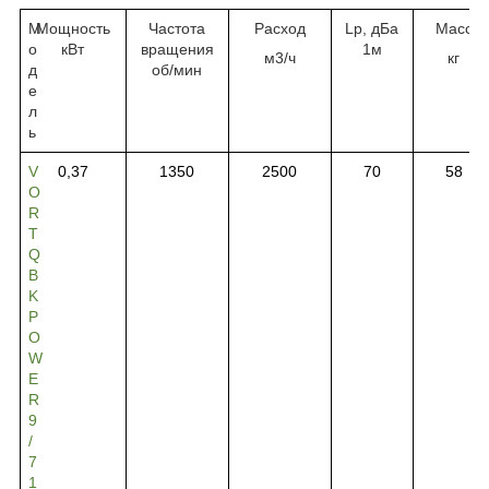
М
Мощность
Частота
Расход
Lp, дБа
Масс
о
кВт
вращения
1
м
м3/ч
кг
д
об/
мин
е
л
ь
V
0,37
1350
2500
70
58
O
R
T
Q
B
K
P
O
W
E
R
9
/
7
1