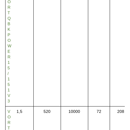
O
R
T
Q
B
K
P
O
W
E
R
1
5
/
1
5
1
V
3
V
1,5
520
10000
72
208
O
R
T