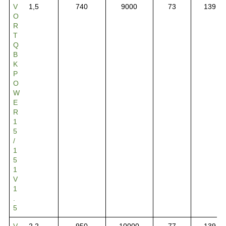
V
1,5
740
9000
73
139
O
R
T
Q
B
K
P
O
W
E
R
1
5
/
1
5
1
V
1
.
5
V
2,2
950
10000
77
139