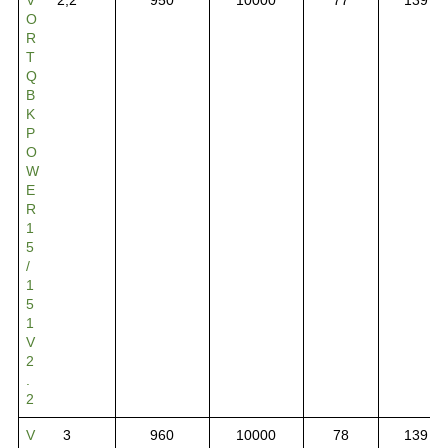
O
R
T
Q
B
K
P
O
W
E
R
1
5
/
1
5
1
V
2
.
2
V
3
960
10000
78
139