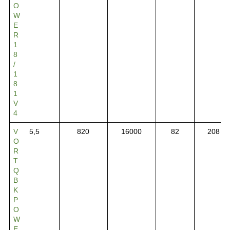
O
W
E
R
1
8
/
1
8
1
V
4
V
5,5
820
16000
82
208
O
R
T
Q
B
K
P
O
W
E