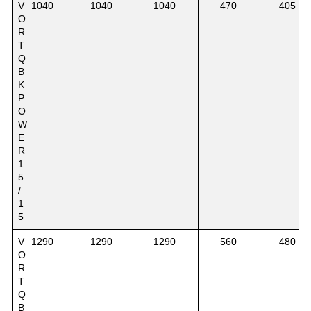
V
1040
1040
1040
470
405
O
R
T
Q
B
K
P
O
W
E
R
1
5
/
1
5
V
1290
1290
1290
560
480
O
R
T
Q
B