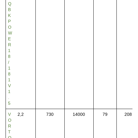
Q
B
K
P
O
W
E
R
1
8
/
1
8
1
V
1
.
5
V
2,2
730
14000
79
208
O
R
T
Q