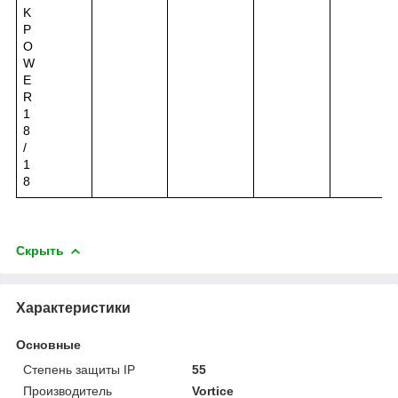
K
P
O
W
E
R
1
8
/
1
8
Скрыть
Характеристики
Основные
Степень защиты IP
55
Производитель
Vortice