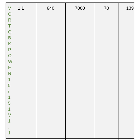
V
1,1
640
7000
70
139
O
R
T
Q
B
K
P
O
W
E
R
1
5
/
1
5
1
V
1
.
1