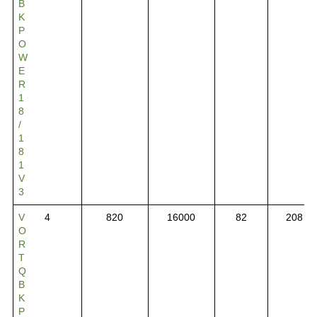
B
K
P
O
W
E
R
1
8
/
1
8
1
V
3
V
4
820
16000
82
208
O
R
T
Q
B
K
P