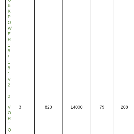
B
K
P
O
W
E
R
1
8
/
1
8
1
V
2
.
2
V
3
820
14000
79
208
O
R
T
Q