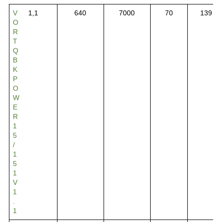
V
1,1
640
7000
70
139
O
R
T
Q
B
K
P
O
W
E
R
1
5
/
1
5
1
V
1
.
1