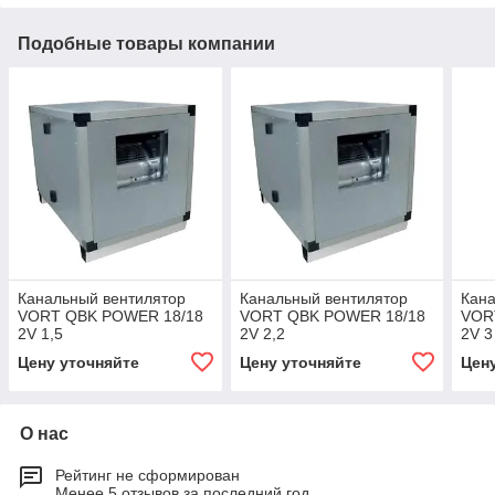
Подобные товары компании
Канальный вентилятор
Канальный вентилятор
Кана
VORT QBK POWER 18/18
VORT QBK POWER 18/18
VOR
2V 1,5
2V 2,2
2V 3
Цену уточняйте
Цену уточняйте
Цен
О нас
Рейтинг не сформирован
Менее 5 отзывов за последний год