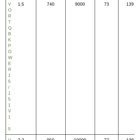
V
1,5
740
9000
73
139
O
R
T
Q
B
K
P
O
W
E
R
1
5
/
1
5
1
V
1
.
5
V
2,2
950
10000
77
139