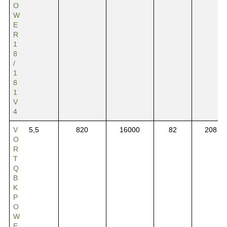
O
W
E
R
1
8
/
1
8
1
V
4
V
5,5
820
16000
82
208
O
R
T
Q
B
K
P
O
W
E