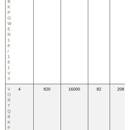
B
K
P
O
W
E
R
1
8
/
1
8
1
V
3
V
4
820
16000
82
208
O
R
T
Q
B
K
P