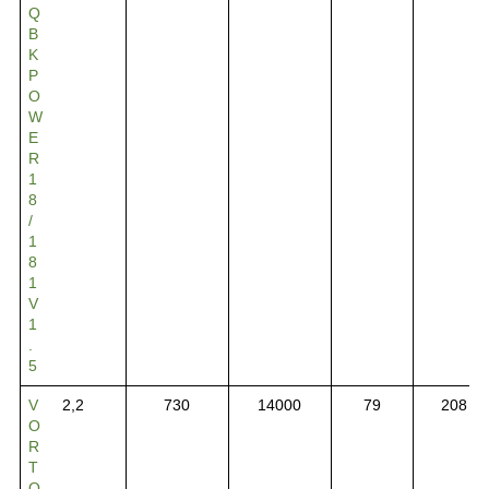
Q
B
K
P
O
W
E
R
1
8
/
1
8
1
V
1
.
5
V
2,2
730
14000
79
208
O
R
T
Q