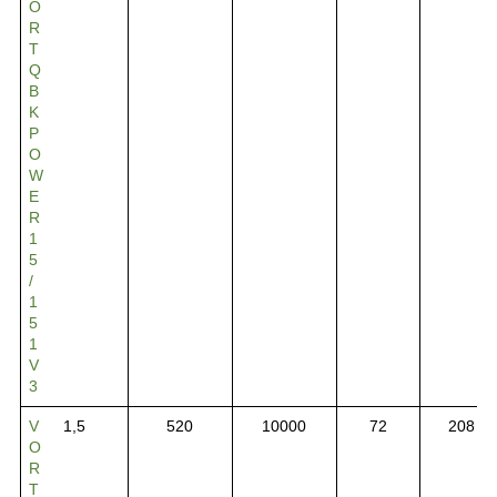
O
R
T
Q
B
K
P
O
W
E
R
1
5
/
1
5
1
V
3
V
1,5
520
10000
72
208
O
R
T