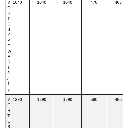
V
1040
1040
1040
470
405
O
R
T
Q
B
K
P
O
W
E
R
1
5
/
1
5
V
1290
1290
1290
560
480
O
R
T
Q
B