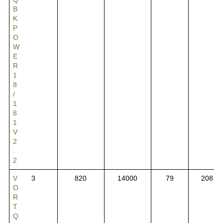
B
K
P
O
W
E
R
1
8
/
1
8
1
V
2
.
2
V
3
820
14000
79
208
O
R
T
Q