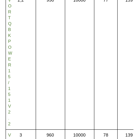
O
R
T
Q
B
K
P
O
W
E
R
1
5
/
1
5
1
V
2
.
2
V
3
960
10000
78
139