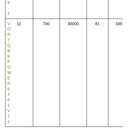
9
.
2
V
11
700
30000
81
348
O
R
T
Q
B
K
P
O
W
E
R
6
3
0
1
V
1
1