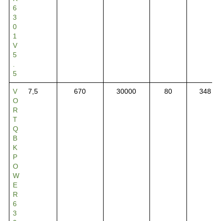
6
3
0
1
V
5
.
5
V
7,5
670
30000
80
348
O
R
T
Q
B
K
P
O
W
E
R
6
3