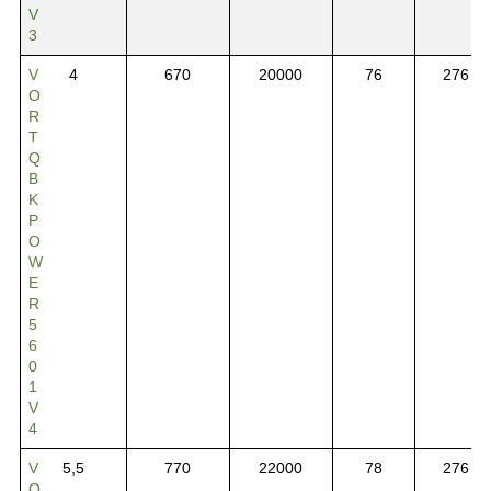
V
3
V
4
670
20000
76
276
O
R
T
Q
B
K
P
O
W
E
R
5
6
0
1
V
4
V
5,5
770
22000
78
276
O