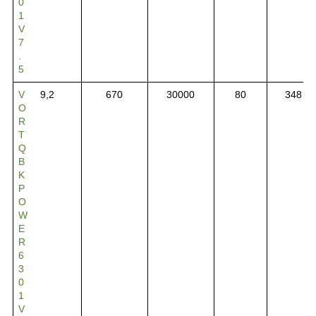
0
1
V
7
.
5
V
9,2
670
30000
80
348
O
R
T
Q
B
K
P
O
W
E
R
6
3
0
1
V