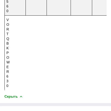
5
6
0
V
O
R
T
Q
B
K
P
O
W
E
R
6
3
0
Скрыть