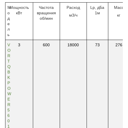
М
Мощность
Частота
Расход
Lp, дБа
Масс
о
кВт
вращения
1
м
м3/ч
кг
д
об/
мин
е
л
ь
V
3
600
18000
73
276
O
R
T
Q
B
K
P
O
W
E
R
5
6
0
1