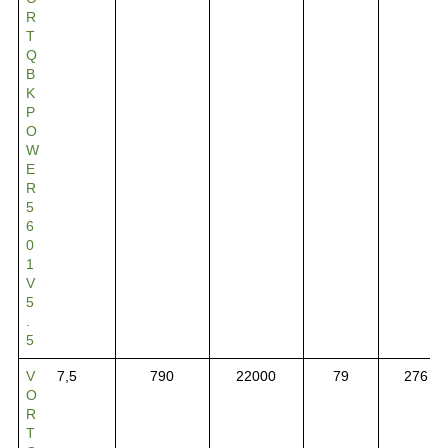
R
T
Q
B
K
P
O
W
E
R
5
6
0
1
V
5
.
5
V
7,5
790
22000
79
276
O
R
T