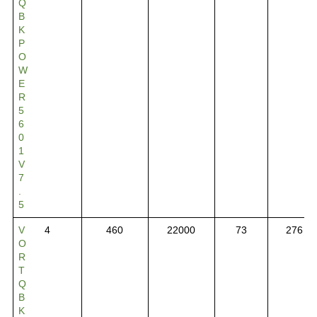
Q
B
K
P
O
W
E
R
5
6
0
1
V
7
.
5
V
4
460
22000
73
276
O
R
T
Q
B
K