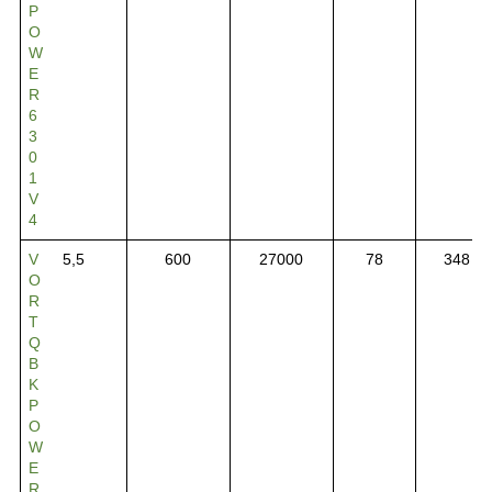
P
O
W
E
R
6
3
0
1
V
4
V
5,5
600
27000
78
348
O
R
T
Q
B
K
P
O
W
E
R