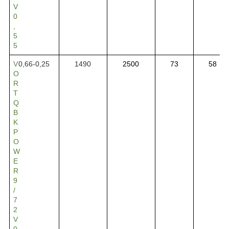
V
0
,
5
5
V
0,66-0,25
1490
2500
73
58
O
R
T
Q
B
K
P
O
W
E
R
9
/
7
2
V
0