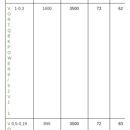
V
1-0,3
1600
3500
73
62
O
R
T
Q
B
K
P
O
W
E
R
9
/
9
2
V
1
,
1
V
0,5-0,19
895
3500
72
83
O