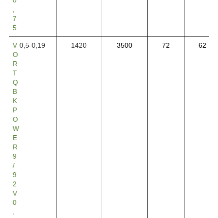
,
7
5
V
0,5-0,19
1420
3500
72
62
O
R
T
Q
B
K
P
O
W
E
R
9
/
9
2
V
0
,