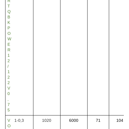
R
T
Q
B
K
P
O
W
E
R
1
2
/
1
2
2
V
0
,
7
5
V
1-0,3
1020
6000
71
104
O