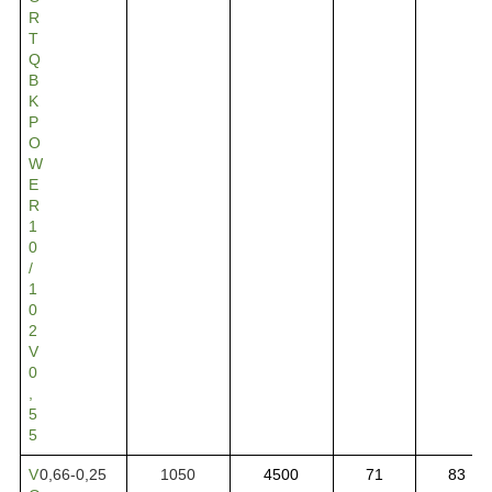
R
T
Q
B
K
P
O
W
E
R
1
0
/
1
0
2
V
0
,
5
5
V
0,66-0,25
1050
4500
71
83