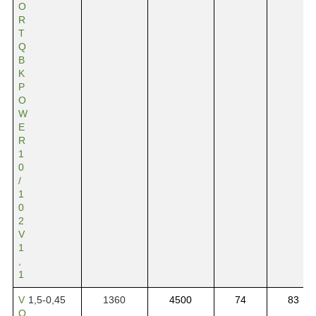
O
R
T
Q
B
K
P
O
W
E
R
1
0
/
1
0
2
V
1
,
1
V
1,5-0,45
1360
4500
74
83
O