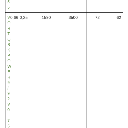
5
5
V
0,66-0,25
1590
3500
72
62
O
R
T
Q
B
K
P
O
W
E
R
9
/
9
2
V
0
,
7
5