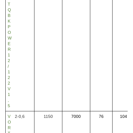
T
Q
B
K
P
O
W
E
R
1
2
/
1
2
2
V
1
,
5
V
2-0,6
1150
7000
76
104
O
R