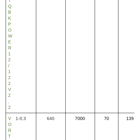
T
Q
B
K
P
O
W
E
R
1
2
/
1
2
2
V
2
,
2
V
1-0,3
640
7000
70
139
O
R
T