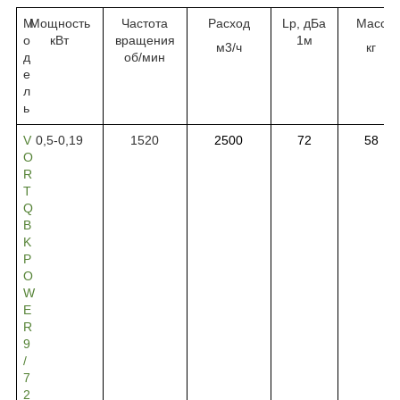
М
Мощность
Частота
Расход
Lp, дБа
Масс
о
кВт
вращения
1
м
м3/ч
кг
д
об/
мин
е
л
ь
V
0,5-0,19
1520
2500
72
58
O
R
T
Q
B
K
P
O
W
E
R
9
/
7
2