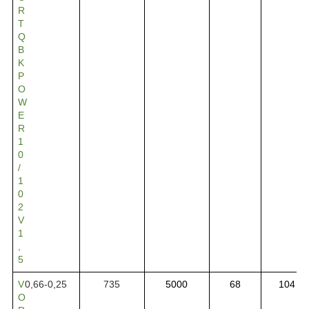
R
T
Q
B
K
P
O
W
E
R
1
0
/
1
0
2
V
1
,
5
V
0,66-0,25
735
5000
68
104
O