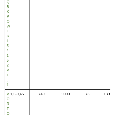
Q
B
K
P
O
W
E
R
1
5
/
1
5
2
V
1
,
1
V
1,5-0,45
740
9000
73
139
O
R
T
Q