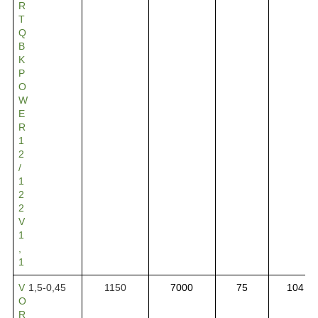
R
T
Q
B
K
P
O
W
E
R
1
2
/
1
2
2
V
1
,
1
V
1,5-0,45
1150
7000
75
104
O
R