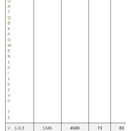
O
R
T
Q
B
K
P
O
W
E
R
1
0
/
1
0
2
V
0
,
7
5
V
1-0,3
1345
4500
73
83