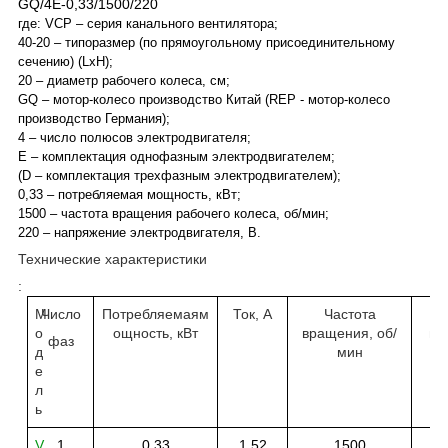
GQ
/4Е-0,33/1500/220
где:
VCP
– серия канального вентилятора;
40-20 – типоразмер (по прямоугольному присоединительному
сечению) (
LxH
);
20 – диаметр рабочего колеса, см;
GQ
– мотор-колесо производство Китай (
REP
- мотор-колесо
производство Германия);
4 – число полюсов электродвигателя;
Е – комплектация однофазным электродвигателем;
(
D
– комплектация трехфазным электродвигателем);
0,33 – потребляемая мощность, кВт;
1500 – частота вращения рабочего колеса, об/мин;
220 – напряжение электродвигателя, В.
Технические характеристики
:
М
Число
Потребляемая
м
Ток, A
Частота
о
ощность, кВт
вращения, об/
по
фаз
д
мин
е
л
ь
V
1
0,33
1,52
1500
С