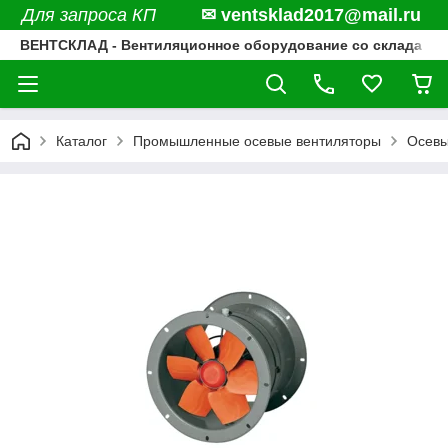
Для запроса КП
✉ ventsklad2017@mail.ru
ВЕНТСКЛАД - Вентиляционное оборудование со склада
Каталог
Промышленные осевые вентиляторы
Осевы