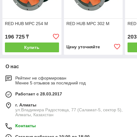
RED HUB MPС 254 M
RED HUB MPС 302 M
RED
196 725
203
₸
Цену уточняйте
Купить
О нас
Рейтинг не сформирован
Менее 5 отзывов за последний год
Работает с 28.03.2017
г. Алматы
ул.Владимира Радостовца, 77 (Саламат-5, сектор 5),
Алматы, Казахстан
Контакты
Сегодня работает с 10:00 до 18:00