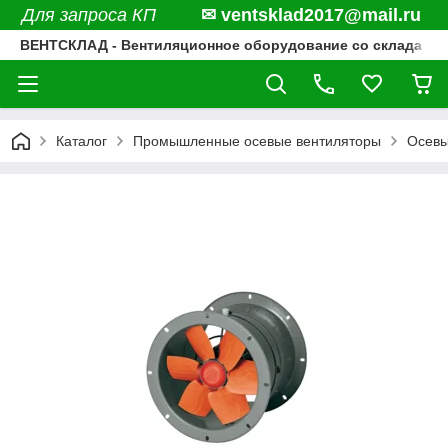
Для запроса КП
✉ ventsklad2017@mail.ru
ВЕНТСКЛАД - Вентиляционное оборудование со склада
Каталог
Промышленные осевые вентиляторы
Осевы