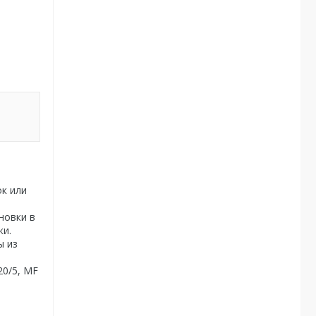
ок или
новки в
ки.
ы из
20/5, MF