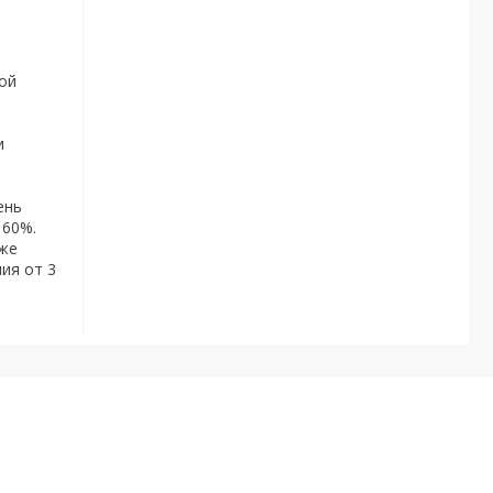
ой
и
ень
 60%.
иже
ия от 3