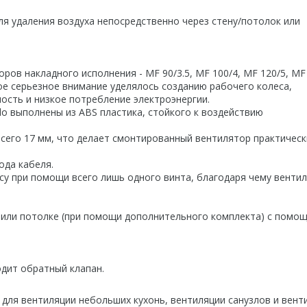
я удаления воздуха непосредственно через стену/потолок или
в накладного исполнения - MF 90/3.5, MF 100/4, MF 120/5, MF 
е серьезное внимание уделялось созданию рабочего колеса,
сть и низкое потребление электроэнергии.
lo выполнены из ABS пластика, стойкого к воздействию
сего 17 мм, что делает смонтированный вентилятор практическ
ода кабеля.
су при помощи всего лишь одного винта, благодаря чему венти
или потолке (при помощи дополнительного комплекта) с помо
одит обратный клапан.
для вентиляции небольших кухонь, вентиляции санузлов и вент