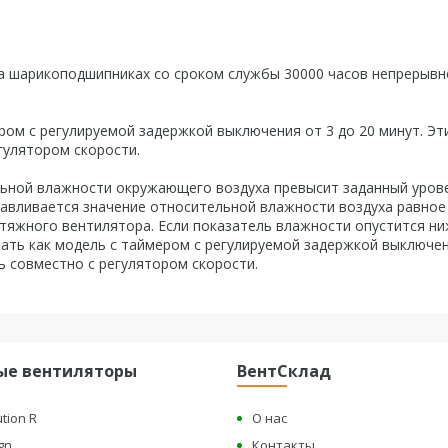
на шарикоподшипниках со сроком службы 30000 часов непрерывн
ом с регулируемой задержкой выключения от 3 до 20 минут. Эт
гулятором скорости.
льной влажности окружающего воздуха превысит заданный уров
анавливается значение относительной влажности воздуха равное
тяжного вентилятора. Если показатель влажности опустится н
ать как модель с таймером с регулируемой задержкой выключен
ь совместно с регулятором скорости.
ые вентиляторы
ВентСклад
ution R
О нас
gn
Контакты