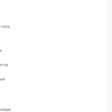
150/6.
и
лятор
щью
иляции