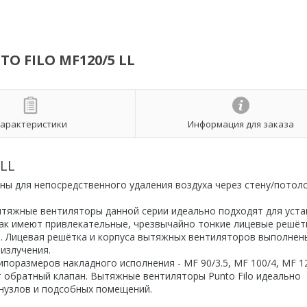
O FILO MF120/5 LL
арактеристики
Информация для заказа
 LL
ны для непосредственного удаления воздуха через стену/потол
ытяжные вентиляторы данной серии идеально подходят для уста
ак имеют привлекательные, чрезвычайно тонкие лицевые решёт
. Лицевая решётка и корпуса вытяжных вентиляторов выполнен
излучения.
поразмеров накладного исполнения - MF 90/3.5, MF 100/4, MF 1
т обратный клапан. Вытяжные вентиляторы Punto Filo идеально
анузлов и подсобных помещений.