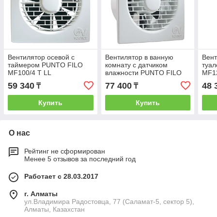
Вентилятор осевой с
Вентилятор в ванную
Вент
таймером PUNTO FILO
комнату с датчиком
туа
MF100/4 T LL
влажности PUNTO FILO
MF12
MF100/4 PIR LL
59 340
77 400
48 
₸
₸
Купить
Купить
О нас
Рейтинг не сформирован
Менее 5 отзывов за последний год
Работает с 28.03.2017
г. Алматы
ул.Владимира Радостовца, 77 (Саламат-5, сектор 5),
Алматы, Казахстан