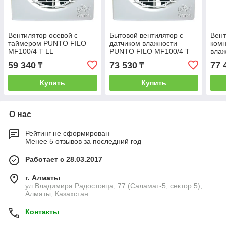
Вентилятор осевой с
Бытовой вентилятор с
Вент
таймером PUNTO FILO
датчиком влажности
комн
MF100/4 T LL
PUNTO FILO MF100/4 T
вла
HCS LL
MF10
59 340
73 530
77 
₸
₸
Купить
Купить
О нас
Рейтинг не сформирован
Менее 5 отзывов за последний год
Работает с 28.03.2017
г. Алматы
ул.Владимира Радостовца, 77 (Саламат-5, сектор 5),
Алматы, Казахстан
Контакты