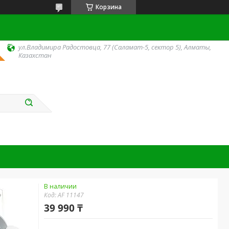
Корзина
ул.Владимира Радостовца, 77 (Саламат-5, сектор 5), Алматы,
Казахстан
В наличии
Код:
AF 11147
39 990 ₸