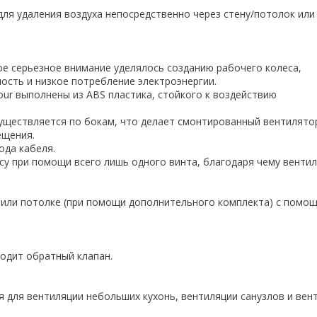
ля удаления воздуха непосредственно через стену/потолок или
е серьезное внимание уделялось созданию рабочего колеса,
сть и низкое потребление электроэнергии.
ur выполнены из ABS пластика, стойкого к воздействию
существляется по бокам, что делает смонтированный вентилято
ещения.
ода кабеля.
су при помощи всего лишь одного винта, благодаря чему венти
или потолке (при помощи дополнительного комплекта) с помо
ходит обратный клапан.
 для вентиляции небольших кухонь, вентиляции санузлов и вен