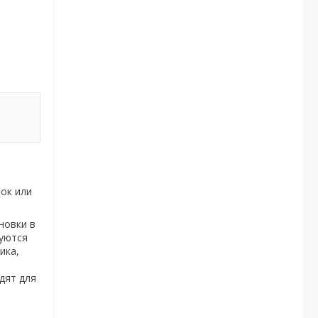
ок или
новки в
руются
ика,
дят для