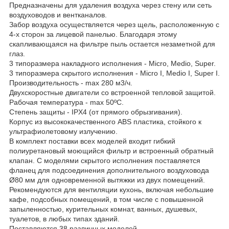
Предназначены для удаления воздуха через стену или сеть
воздуховодов и вентканалов.
Забор воздуха осуществляется через щель, расположенную с
4-х сторон за лицевой панелью. Благодаря этому
скапливающаяся на фильтре пыль остается незаметной для
глаз.
3 типоразмера накладного исполнения - Micro, Medio, Super.
3 типоразмера скрытого исполнения - Micro I, Medio I, Super I.
Производительность - max 280 м3/ч.
Двухскоростные двигатели со встроенной тепловой защитой.
Рабочая температура - max 50ºC.
Степень защиты - IPX4 (от прямого обрызгивания).
Корпус из высококачественного АBS пластика, стойкого к
ультрафиолетовому излучению.
В комплект поставки всех моделей входит гибкий
полиуретановый моющийся фильтр и встроенный обратный
клапан. С моделями скрытого исполнения поставляется
фланец для подсоединения дополнительного воздуховода
Ø80 мм для одновременной вытяжки из двух помещений.
Рекомендуются для вентиляции кухонь, включая небольшие
кафе, подсобных помещений, в том числе с повышенной
запыленностью, курительных комнат, ванных, душевых,
туалетов, в любых типах зданий.
Поставляются 38 различных моделей.