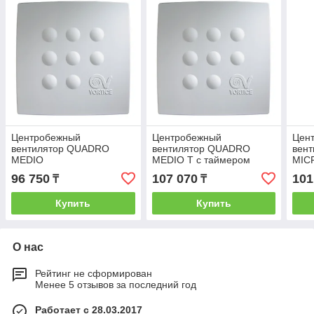
Центробежный
Центробежный
Цен
вентилятор QUADRO
вентилятор QUADRO
вен
MEDIO
MEDIO T с таймером
MICR
тай
96 750
107 070
101
₸
₸
Купить
Купить
О нас
Рейтинг не сформирован
Менее 5 отзывов за последний год
Работает с 28.03.2017