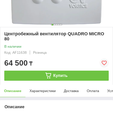
Центробежный вентилятор QUADRO MICRO
80
В наличии
Код: AF11638
Розница
64 500
₸
Купить
Описание
Характеристики
Доставка
Оплата
Усл
Описание