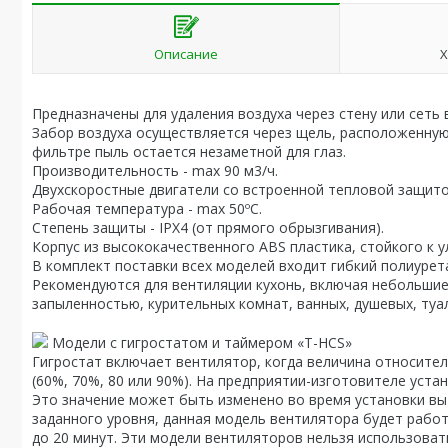
Описание
Х
Предназначены для удаления воздуха через стену или сеть 
Забор воздуха осуществляется через щель, расположенную 
фильтре пыль остается незаметной для глаз.
Производительность - max 90 м3/ч.
Двухскоростные двигатели со встроенной тепловой защито
Рабочая температура - max 50ºC.
Степень защиты - IPX4 (от прямого обрызгивания).
Корпус из высококачественного АBS пластика, стойкого к
В комплект поставки всех моделей входит гибкий полиуре
Рекомендуются для вентиляции кухонь, включая небольшие
запыленностью, курительных комнат, ванных, душевых, туал
Модели с гигростатом и таймером «T-HCS»
Гигростат включает вентилятор, когда величина относите
(60%, 70%, 80 или 90%). На предприятии-изготовителе уст
Это значение может быть изменено во время установки вы
заданного уровня, данная модель вентилятора будет работ
до 20 минут. Эти модели вентиляторов нельзя использоват