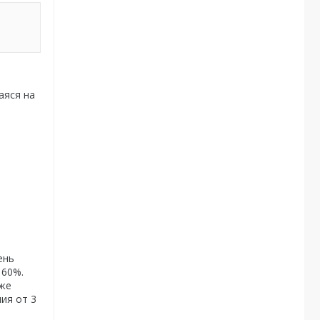
аяся на
ень
 60%.
иже
ия от 3