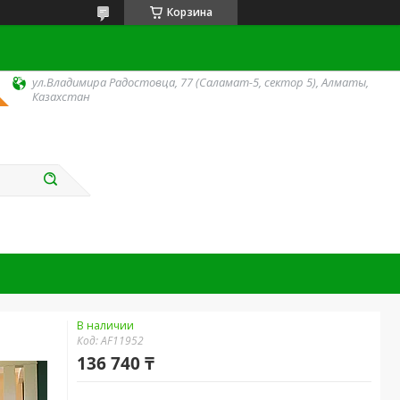
Корзина
ул.Владимира Радостовца, 77 (Саламат-5, сектор 5), Алматы,
Казахстан
В наличии
Код:
AF11952
136 740 ₸