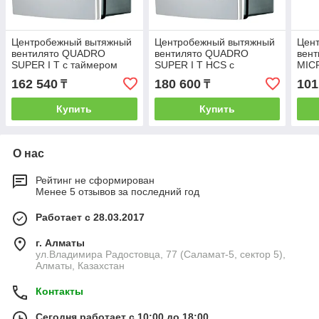
Центробежный вытяжный
Центробежный вытяжный
Цен
вентилято QUADRO
вентилято QUADRO
вен
SUPER I T с таймером
SUPER I T HCS с
MICR
датчиком влажности
тай
162 540
180 600
101
₸
₸
Купить
Купить
О нас
Рейтинг не сформирован
Менее 5 отзывов за последний год
Работает с 28.03.2017
г. Алматы
ул.Владимира Радостовца, 77 (Саламат-5, сектор 5),
Алматы, Казахстан
Контакты
Сегодня работает с 10:00 до 18:00