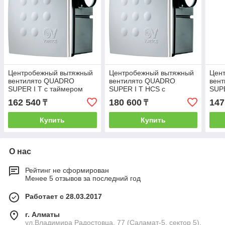
Центробежный вытяжный
Центробежный вытяжный
Цен
вентилято QUADRO
вентилято QUADRO
вен
SUPER I T с таймером
SUPER I T HCS с
SUP
датчиком влажности
162 540
180 600
147
₸
₸
Купить
Купить
О нас
Рейтинг не сформирован
Менее 5 отзывов за последний год
Работает с 28.03.2017
г. Алматы
ул.Владимира Радостовца, 77 (Саламат-5, сектор 5),