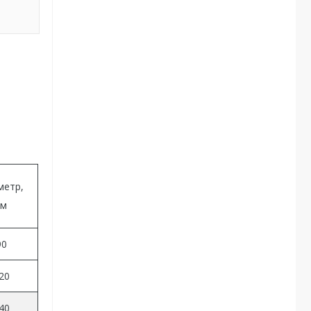
метр,
см
90
20
40