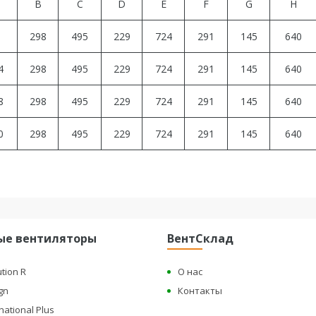
B
C
D
E
F
G
H
0
298
495
229
724
291
145
640
4
298
495
229
724
291
145
640
8
298
495
229
724
291
145
640
0
298
495
229
724
291
145
640
ые вентиляторы
ВентСклад
ution R
О нас
gn
Контакты
national Plus