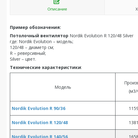
Описание
Х
Пример обозначения:
Потолочный вентилятор
Nordik Evolution R 120/48 Silver
где: Nordik Evolution – модель;
120/48 – диаметр см;
R – реверсивный;
Silver – цвет.
Технические характеристики
:
Произ
Модель
(м3/
Nordik Evolution R 90/36
115
Nordik Evolution R 120/48
138
Nordik Evolution R 140/56
165