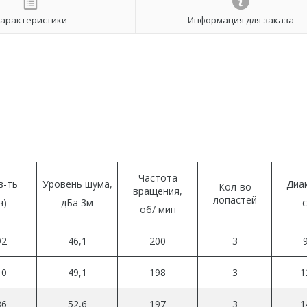
арактеристики
Информация для заказа
Частота
в-ть
Уровень шума,
Диа
Кол-во
вращения,
лопастей
ч)
дБа 3м
об/ мин
92
46,1
200
3
10
49,1
198
3
1
86
52,6
197
3
1