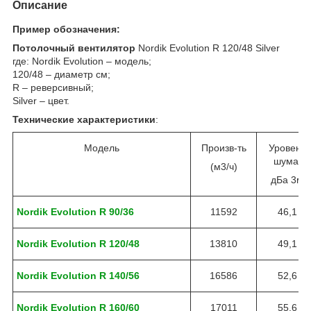
Описание
Пример обозначения:
Потолочный вентилятор
Nordik Evolution R 120/48 Silver
где: Nordik Evolution – модель;
120/48 – диаметр см;
R – реверсивный;
Silver – цвет.
Технические характеристики
:
Модель
Произв-ть
Уровень
шума,
(м3/ч)
дБа 3м
Nordik Evolution R 90/36
11592
46,1
Nordik Evolution R 120/48
13810
49,1
Nordik Evolution R 140/56
16586
52,6
Nordik Evolution R 160/60
17011
55,6