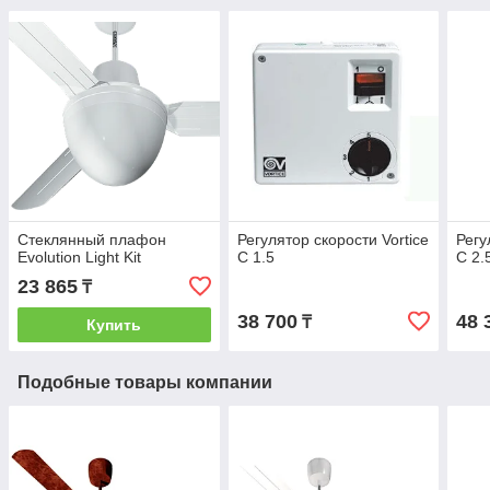
Стеклянный плафон
Регулятор скорости Vortice
Регу
Evolution Light Kit
C 1.5
C 2.
23 865
₸
38 700
48 
₸
Купить
Подобные товары компании