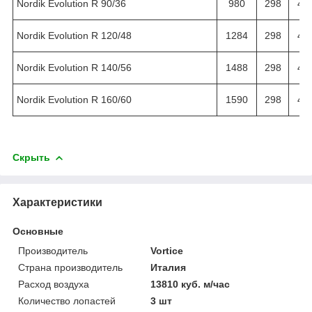
Nordik Evolution R 90/36
980
298
49
Nordik Evolution R 120/48
1284
298
49
Nordik Evolution R 140/56
1488
298
49
Nordik Evolution R 160/60
1590
298
49
Скрыть
Характеристики
Основные
Производитель
Vortice
Страна производитель
Италия
Расход воздуха
13810 куб. м/час
Количество лопастей
3 шт