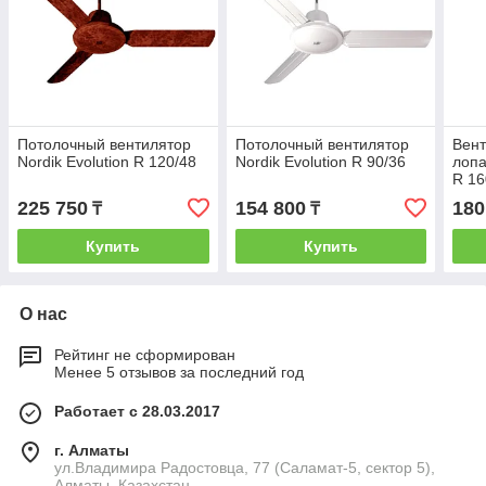
Потолочный вентилятор
Потолочный вентилятор
Вент
Nordik Evolution R 120/48
Nordik Evolution R 90/36
лопа
R 16
225 750
154 800
180
₸
₸
Купить
Купить
О нас
Рейтинг не сформирован
Менее 5 отзывов за последний год
Работает с 28.03.2017
г. Алматы
ул.Владимира Радостовца, 77 (Саламат-5, сектор 5),
Алматы, Казахстан