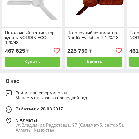
Потолочный вентилятор
Потолочный вентилятор
Пото
купить NORDIK ECO
Nordik Evolution R 120/48
NOR
120/48"
467 625
225 750
461
₸
₸
Купить
Купить
О нас
Рейтинг не сформирован
Менее 5 отзывов за последний год
Работает с 28.03.2017
г. Алматы
ул.Владимира Радостовца, 77 (Саламат-5, сектор 5),
Алматы, Казахстан