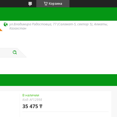
Корзина
ул.Владимира Радостовца, 77 (Саламат-5, сектор 5), Алматы,
Казахстан
В наличии
Код:
AF12998
35 475 ₸