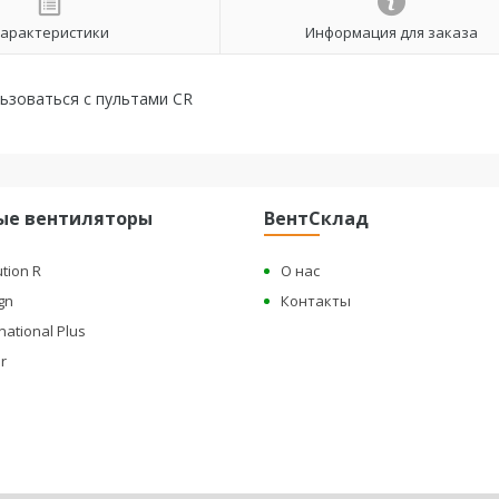
арактеристики
Информация для заказа
ьзоваться с пультами CR
ые вентиляторы
ВентСклад
ution R
О нас
gn
Контакты
national Plus
r