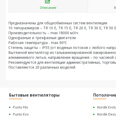
Описание
Х
Предназначены для общеобменных систем вентиляции
10 типоразмеров – TR 10 E, TR 15 E, TR 20 E, TR 30 E, TR 50 E
Производительность – max 18000 м3/ч
Однофазные и трехфазные двигатели
Рабочая температура - max 90ºC
Степень защиты – IP55 (от водяных потоков с любого напр
Вытяжной вентилятор из гальванизированной лакированно
алюминиевого литья, направление вращения – по часовой с
Рекомендуются для вентиляции административных, торгов
Поставляются 20 различных моделей
Бытовые вентиляторы
Потолочн
Punto Filo
Nordik Evol
Punto Evo
Nordik Desi