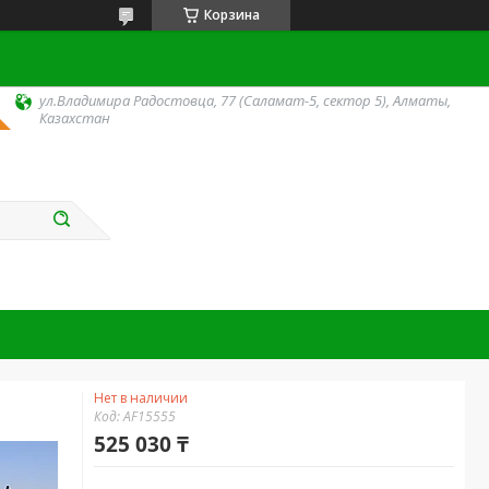
Корзина
ул.Владимира Радостовца, 77 (Саламат-5, сектор 5), Алматы,
Казахстан
Нет в наличии
Код:
AF15555
525 030 ₸