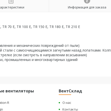
арактеристики
Информация для заказа
, TR 70 E, TR 100 E, TR 150 E, TR 180 E, TR 210 E
авления и механических повреждений от пыли)
й стали с самоочищающимися загнутыми назад лопатками. Колп
трелке (если смотреть в направлении всасывания)
ых, промышленных и многоквартирных зданий
ые вентиляторы
ВентСклад
ution R
О нас
gn
Контакты