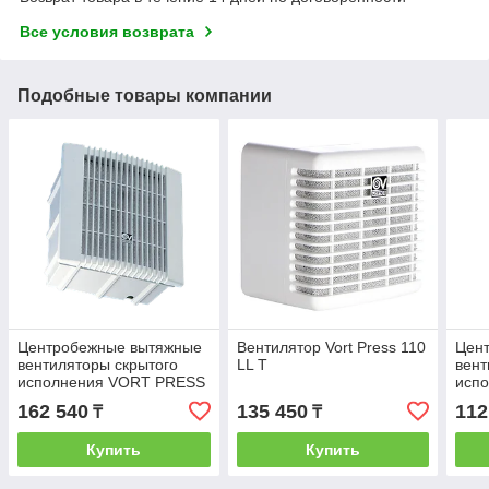
Все условия возврата
Подобные товары компании
Центробежные вытяжные
Вентилятор Vort Press 110
Цен
вентиляторы скрытого
LL T
вент
исполнения VORT PRESS
испо
140 LL I
с т
162 540
135 450
112
₸
₸
Купить
Купить