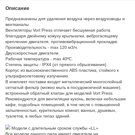
Описание
Предназначены для удаления воздуха через воздуховоды и
вентканалы.
Вентиляторы Vort Press отличает бесшумная работа
благодаря двойному кожуху крыльчатки, виброгасящему
креплению двигателя, противовибрационной прокладке.
Производительность - max 120 м3/ч.
Двухскоростные двигатели.
Рабочая температура - max 40ºC.
Степень защиты - IPX4 (от прямого обрызгивания).
Корпус из высококачественного АBS пластика, стойкого к
ультрафиолетовому излучению.
В комплект поставки входит металлический многослойный
сетчатый фильтр (можно мыть в посудомоечной машине),
встроенный обратный клапан для моделей Vort Press.
Рекомендуются для вентиляции кухонь, включая небольшие
кафе, подсобных помещений, в том числе с повышенной
запыленностью, курительных комнат, ванных, душевых,
туалетов, в любых типах зданий.
Модели с длительным сроком службы «LL»
Все модели данного ряда имеют двигатели на