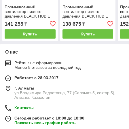
Промышленный
Промышленный
Про
вентилятор низкого
вентилятор низкого
вент
давления BLACK HUB E
давления BLACK HUB E
дав
302 M
304 M
354
141 255
138 675
152
₸
₸
Купить
Купить
О нас
Рейтинг не сформирован
Менее 5 отзывов за последний год
Работает с 28.03.2017
г. Алматы
ул.Владимира Радостовца, 77 (Саламат-5, сектор 5),
Алматы, Казахстан
Контакты
Сегодня работает с 10:00 до 18:00
Показать весь график работы