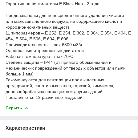
Гарантия на вентиляторы E Black Hub - 2 года.
Предназначены для непосредственного удаления чистого
или малозапыленного воздуха, не содержащего кислот и
коррозионно-активных веществ
11 типоразмеров – E 252, E 254, E 302, E 304, E 354, E 404, E
454, E 504, E 506, E 604, E 606
Производительность – max 6800 м3/ч
Однофазные и трехфазные двигатели
Рабочая температура - max 70ºC
Степень защиты – IP44 (от прямого обрызгивания и
механических повреждений от твердых объектов или пыли
больше 1 мм)
Рекомендуются для вентиляции промышленных
предприятий, спортивных залов, гаражей, химчисток,
деревообрабатывающих цехов и других зданий
Поставляются 19 различных моделей
Скрыть
Характеристики