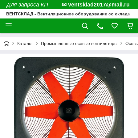
Для запроса КП
✉ ventsklad2017@mail.ru
ВЕНТСКЛАД - Вентиляционное оборудование со склада
Каталог
Промышленные осевые вентиляторы
Осевы