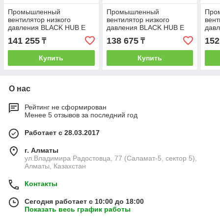
Промышленный
Промышленный
Про
вентилятор низкого
вентилятор низкого
вент
давления BLACK HUB E
давления BLACK HUB E
дав
302 M
304 M
354
141 255
138 675
152
₸
₸
Купить
Купить
О нас
Рейтинг не сформирован
Менее 5 отзывов за последний год
Работает с 28.03.2017
г. Алматы
ул.Владимира Радостовца, 77 (Саламат-5, сектор 5),
Алматы, Казахстан
Контакты
Сегодня работает с 10:00 до 18:00
Показать весь график работы