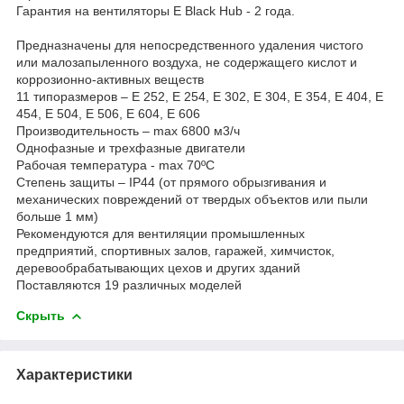
Гарантия на вентиляторы E Black Hub - 2 года.
Предназначены для непосредственного удаления чистого
или малозапыленного воздуха, не содержащего кислот и
коррозионно-активных веществ
11 типоразмеров – E 252, E 254, E 302, E 304, E 354, E 404, E
454, E 504, E 506, E 604, E 606
Производительность – max 6800 м3/ч
Однофазные и трехфазные двигатели
Рабочая температура - max 70ºC
Степень защиты – IP44 (от прямого обрызгивания и
механических повреждений от твердых объектов или пыли
больше 1 мм)
Рекомендуются для вентиляции промышленных
предприятий, спортивных залов, гаражей, химчисток,
деревообрабатывающих цехов и других зданий
Поставляются 19 различных моделей
Скрыть
Характеристики