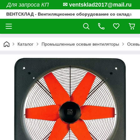
Для запроса КП
✉ ventsklad2017@mail.ru
ВЕНТСКЛАД - Вентиляционное оборудование со склада
Каталог
Промышленные осевые вентиляторы
Осевы