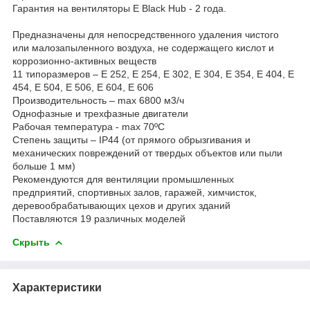
Гарантия на вентиляторы E Black Hub - 2 года.
Предназначены для непосредственного удаления чистого
или малозапыленного воздуха, не содержащего кислот и
коррозионно-активных веществ
11 типоразмеров – E 252, E 254, E 302, E 304, E 354, E 404, E
454, E 504, E 506, E 604, E 606
Производительность – max 6800 м3/ч
Однофазные и трехфазные двигатели
Рабочая температура - max 70ºC
Степень защиты – IP44 (от прямого обрызгивания и
механических повреждений от твердых объектов или пыли
больше 1 мм)
Рекомендуются для вентиляции промышленных
предприятий, спортивных залов, гаражей, химчисток,
деревообрабатывающих цехов и других зданий
Поставляются 19 различных моделей
Скрыть
Характеристики