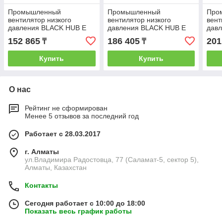
Промышленный
Промышленный
Про
вентилятор низкого
вентилятор низкого
вент
давления BLACK HUB E
давления BLACK HUB E
дав
354 M
404 M
454
152 865
186 405
201
₸
₸
Купить
Купить
О нас
Рейтинг не сформирован
Менее 5 отзывов за последний год
Работает с 28.03.2017
г. Алматы
ул.Владимира Радостовца, 77 (Саламат-5, сектор 5),
Алматы, Казахстан
Контакты
Сегодня работает с 10:00 до 18:00
Показать весь график работы