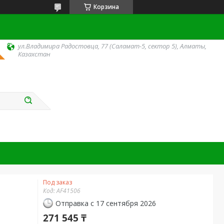
Корзина
ул.Владимира Радостовца, 77 (Саламат-5, сектор 5), Алматы,
Казахстан
Под заказ
Код:
AF41506
Отправка с 17 сентября 2026
271 545 ₸