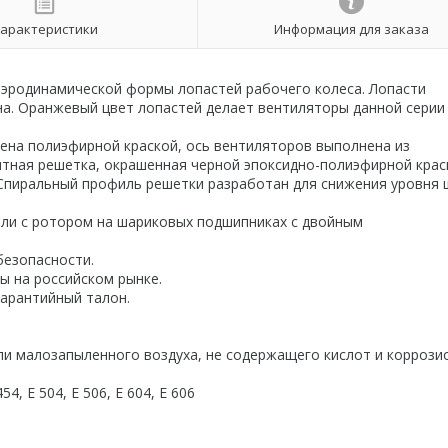
арактеристики
Информация для заказа
аэродинамической формы лопастей рабочего колеса. Лопасти
а. Оранжевый цвет лопастей делает вентиляторы данной серии
ена полиэфирной краской, ось вентиляторов выполнена из
тная решетка, окрашенная черной эпоксидно-полиэфирной крас
. Спиральный профиль решетки разработан для снижения уровня
ели с ротором на шариковых подшипниках с двойным
езопасности.
ы на российском рынке.
гарантийный талон.
ли малозапыленного воздуха, не содержащего кислот и коррози
54, E 504, E 506, E 604, E 606