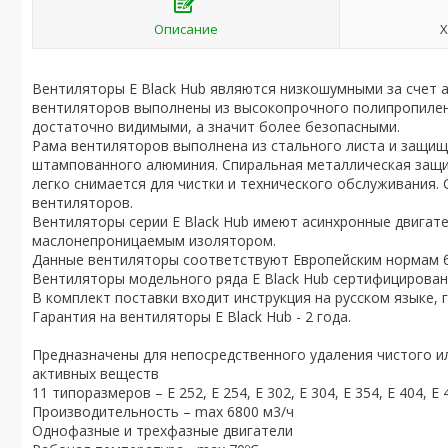
Описание
Х
Вентиляторы E Black Hub являются низкошумными за счет 
вентиляторов выполнены из высокопрочного полипропилен
достаточно видимыми, а значит более безопасными.
Рама вентиляторов выполнена из стального листа и защищ
штампованного алюминия. Спиральная металлическая защи
легко снимается для чистки и технического обслуживания
вентиляторов.
Вентиляторы серии E Black Hub имеют асинхронные двигат
маслонепроницаемым изолятором.
Данные вентиляторы соответствуют Европейским нормам б
Вентиляторы модельного ряда E Black Hub сертифицирован
В комплект поставки входит инструкция на русском языке, 
Гарантия на вентиляторы E Black Hub - 2 года.
Предназначены для непосредственного удаления чистого и
активных веществ
11 типоразмеров – E 252, E 254, E 302, E 304, E 354, E 404, E 4
Производительность – max 6800 м3/ч
Однофазные и трехфазные двигатели