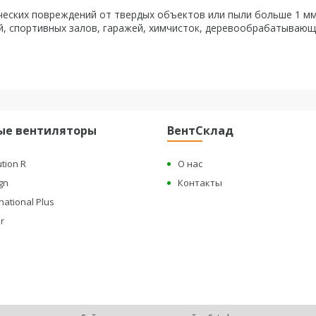
ических повреждений от твердых объектов или пыли больше 1 мм
, спортивных залов, гаражей, химчисток, деревообрабатывающ
ые вентиляторы
ВентСклад
ution R
О нас
gn
Контакты
national Plus
r