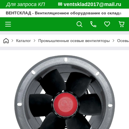
Для запроса КП
✉ ventsklad2017@mail.ru
ВЕНТСКЛАД - Вентиляционное оборудование со склада
Каталог
Промышленные осевые вентиляторы
Осевы