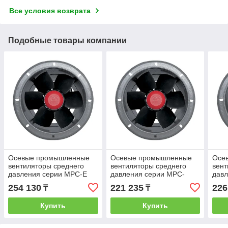
Все условия возврата
Подобные товары компании
Осевые промышленные
Осевые промышленные
Осе
вентиляторы среднего
вентиляторы среднего
вент
давления серии MPС-Е
давления серии MPС-
давл
404 Т
Е304 Т
Е302
254 130
221 235
226
₸
₸
Купить
Купить