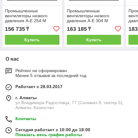
Промышленные
Промышленные
Про
вентиляторы низкого
вентиляторы низкого
вент
давления A-E 254 M
давления A-E 304 M
давл
156 735
163 185
183
₸
₸
Купить
Купить
О нас
Рейтинг не сформирован
Менее 5 отзывов за последний год
Работает с 28.03.2017
г. Алматы
ул.Владимира Радостовца, 77 (Саламат-5, сектор 5),
Алматы, Казахстан
Контакты
Сегодня работает с 10:00 до 18:00
Показать весь график работы