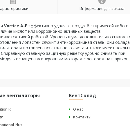
арактеристики
Информация для заказа
ии
Vortice А-Е
эффективно удаляют воздух без примесей либо с
аличие кислот или коррозионно-активных веществ.
личается тихой работой. Уровень шума дополнительно снижаетс
отовления лопастей служит антикоррозийная сталь, они облад
тилятора изготовлена из стального листа и также имеет покрыт
 Спиральную стальную защитную решётку удобно снимать при
 Модель оснащена асинхронным моторам с ротором на шариков
ые вентиляторы
ВентСклад
ution R
О нас
gn
Контакты
national Plus