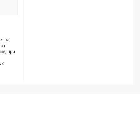
я за
ают
ие; при
ых