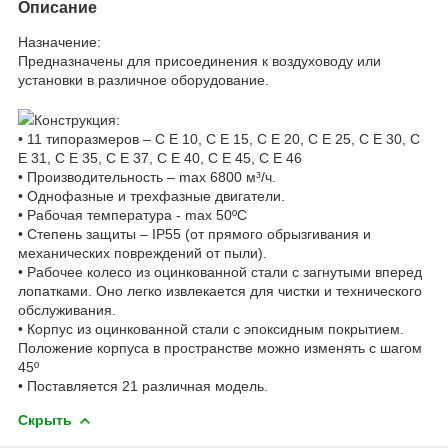
Описание
Назначение:
Предназначены для присоединения к воздуховоду или
установки в различное оборудование.
Конструкция:
• 11 типоразмеров – C E 10, C E 15, C E 20, C E 25, C E 30, C
E 31, C E 35, C E 37, C E 40, C E 45, C E 46
• Производительность – max 6800 м³/ч.
• Однофазные и трехфазные двигатели.
• Рабочая температура - max 50ºC
• Степень защиты – IP55 (от прямого обрызгивания и
механических повреждений от пыли).
• Рабочее колесо из оцинкованной стали с загнутыми вперед
лопатками. Оно легко извлекается для чистки и технического
обслуживания.
• Корпус из оцинкованной стали с эпоксидным покрытием.
Положение корпуса в пространстве можно изменять с шагом
45º
• Поставляется 21 различная модель.
Скрыть