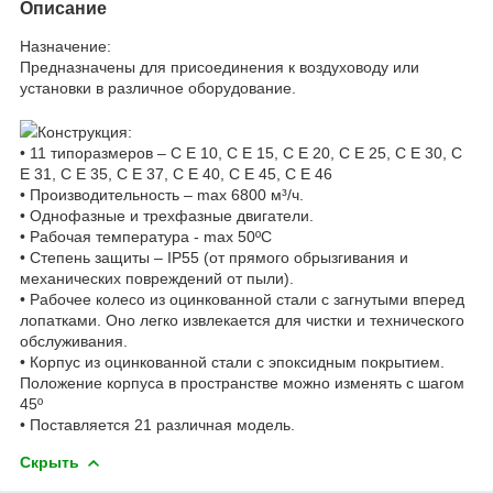
Описание
Назначение:
Предназначены для присоединения к воздуховоду или
установки в различное оборудование.
Конструкция:
• 11 типоразмеров – C E 10, C E 15, C E 20, C E 25, C E 30, C
E 31, C E 35, C E 37, C E 40, C E 45, C E 46
• Производительность – max 6800 м³/ч.
• Однофазные и трехфазные двигатели.
• Рабочая температура - max 50ºC
• Степень защиты – IP55 (от прямого обрызгивания и
механических повреждений от пыли).
• Рабочее колесо из оцинкованной стали с загнутыми вперед
лопатками. Оно легко извлекается для чистки и технического
обслуживания.
• Корпус из оцинкованной стали с эпоксидным покрытием.
Положение корпуса в пространстве можно изменять с шагом
45º
• Поставляется 21 различная модель.
Скрыть