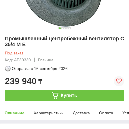
Промышленный центробежный вентилятор C
35/4 M E
Под заказ
Код: AF30330
Розница
Отправка с
16 сентября 2026
239 940
₸
Купить
Описание
Характеристики
Доставка
Оплата
Усл